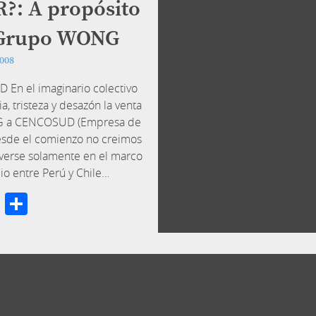
: A propósito
l Grupo WONG
2008
En el imaginario colectivo
, tristeza y desazón la venta
G a CENCOSUD (Empresa de
esde el comienzo no creimos
verse solamente en el marco
dio entre Perú y Chile…
cebook
Twitter
Compartir