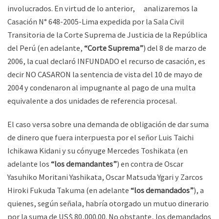
involucrados. En virtud de lo anterior, analizaremos la
Casación N° 648-2005-Lima expedida por la Sala Civil
Transitoria de la Corte Suprema de Justicia de la República
del Perú (en adelante,
“Corte Suprema”
) del 8 de marzo de
2006, la cual declaró INFUNDADO el recurso de casación, es
decir NO CASARON la sentencia de vista del 10 de mayo de
2004 y condenaron al impugnante al pago de una multa
equivalente a dos unidades de referencia procesal.
El caso versa sobre una demanda de obligación de dar suma
de dinero que fuera interpuesta por el señor Luis Taichi
Ichikawa Kidani y su cónyuge Mercedes Toshikata (en
adelante los
“los demandantes”
) en contra de Oscar
Yasuhiko Moritani Yashikata, Oscar Matsuda Ygari y Zarcos
Hiroki Fukuda Takuma (en adelante
“los demandados”
), a
quienes, según señala, habría otorgado un mutuo dinerario
por la suma de US$ 80,000.00. No obstante, los demandados