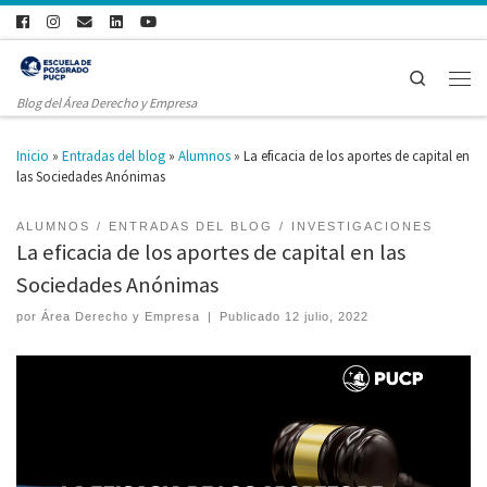
Search
Blog del Área Derecho y Empresa
Inicio
»
Entradas del blog
»
Alumnos
»
La eficacia de los aportes de capital en
las Sociedades Anónimas
ALUMNOS
ENTRADAS DEL BLOG
INVESTIGACIONES
La eficacia de los aportes de capital en las
Sociedades Anónimas
por
Área Derecho y Empresa
|
Publicado
12 julio, 2022