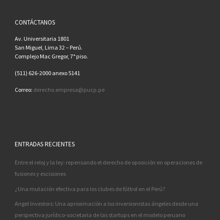
CONTÁCTANOS
Av. Universitaria 1801
San Miguel, Lima 32 – Perú.
Complejo Mac Gregor, 7° piso.
(511) 626-2000 anexo 5141
Correo:
derecho.empresa@pucp.pe
ENTRADAS RECIENTES
Entre el reloj y la ley: repensando el derecho de oposición en operaciones de
fusiones y escisiones
¿Una mutación efectiva para los clubes de fútbol en el Perú?
Angel Investors: Una aproximación a los inversionistas ángeles desde una
perspectiva jurídico-societaria de las startups en el modelo peruano