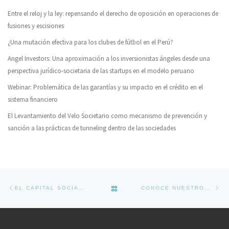
Entre el reloj y la ley: repensando el derecho de oposición en operaciones de
fusiones y escisiones
¿Una mutación efectiva para los clubes de fútbol en el Perú?
Angel Investors: Una aproximación a los inversionistas ángeles desde una
perspectiva jurídico-societaria de las startups en el modelo peruano
Webinar: Problemática de las garantías y su impacto en el crédito en el
sistema financiero
El Levantamiento del Velo Societario como mecanismo de prevención y
sanción a las prácticas de tunneling dentro de las sociedades
Navegador de artículos
Previous post
Ne
BACK TO POST LIST
EL CAPITAL SOCIAL DE LA SOCIEDAD ANÓNIMA
CONOCE NUESTROS CURSOS PARA EL CICLO VERANO 2021