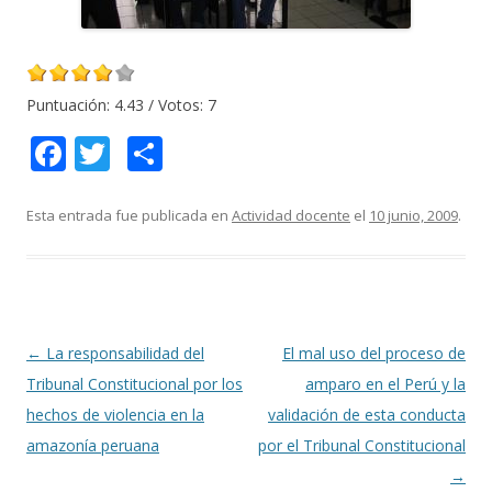
Puntuación:
4.43
/ Votos:
7
F
T
C
ac
w
o
e
itt
m
Esta entrada fue publicada en
Actividad docente
el
10 junio, 2009
.
b
er
p
o
ar
o
ti
k
r
Navegación
←
La responsabilidad del
El mal uso del proceso de
de
Tribunal Constitucional por los
amparo en el Perú y la
entradas
hechos de violencia en la
validación de esta conducta
amazonía peruana
por el Tribunal Constitucional
→