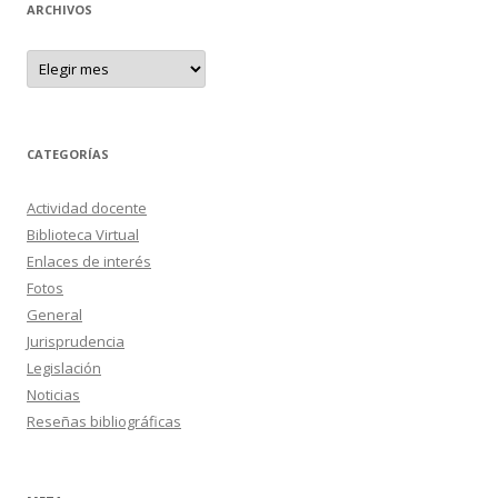
ARCHIVOS
A
r
c
h
i
v
o
CATEGORÍAS
s
Actividad docente
Biblioteca Virtual
Enlaces de interés
Fotos
General
Jurisprudencia
Legislación
Noticias
Reseñas bibliográficas