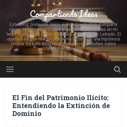
Compartiendo Ideas
Este blog, pretende como su nombre lo dice, compartir
ideas, opiniones, artículos y sentencias emitidas en mi
labor como Juez Especializado y Juez de Paz Letrado. El
objetivo es plantear un problema y formular una hipótesis
propia. En este Blog no absolvemos consultas sobre
casos particulares.
El Fin del Patrimonio Ilícito:
Entendiendo la Extinción de
Dominio