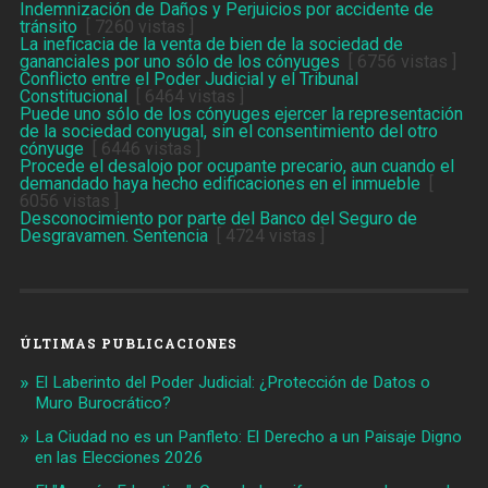
Indemnización de Daños y Perjuicios por accidente de
tránsito
[ 7260 vistas ]
La ineficacia de la venta de bien de la sociedad de
gananciales por uno sólo de los cónyuges
[ 6756 vistas ]
Conflicto entre el Poder Judicial y el Tribunal
Constitucional
[ 6464 vistas ]
Puede uno sólo de los cónyuges ejercer la representación
de la sociedad conyugal, sin el consentimiento del otro
cónyuge
[ 6446 vistas ]
Procede el desalojo por ocupante precario, aun cuando el
demandado haya hecho edificaciones en el inmueble
[
6056 vistas ]
Desconocimiento por parte del Banco del Seguro de
Desgravamen. Sentencia
[ 4724 vistas ]
ÚLTIMAS PUBLICACIONES
El Laberinto del Poder Judicial: ¿Protección de Datos o
Muro Burocrático?
La Ciudad no es un Panfleto: El Derecho a un Paisaje Digno
en las Elecciones 2026