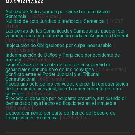
MÁS VISITADOS
Nulidad de Acto Jurídico por causal de simulación.
Sentencia
[ 19730 vistas ]
Nulidad de acto Juridico o Ineficacia. Sentencia
[ 14237
vistas ]
Las tierras de las Comunidades Campesinas pueden ser
vendidas sólo con autorización dada en Asamblea General
[ 12670 vistas ]
Inejecución de Obligaciones por culpa inexcusable
[
11863 vistas ]
Indemnización de Daños y Perjuicios por accidente de
tránsito
[ 7260 vistas ]
La ineficacia de la venta de bien de la sociedad de
gananciales por uno sólo de los cónyuges
[ 6756 vistas ]
Conflicto entre el Poder Judicial y el Tribunal
Constitucional
[ 6464 vistas ]
Puede uno sólo de los cónyuges ejercer la representación
de la sociedad conyugal, sin el consentimiento del otro
cónyuge
[ 6445 vistas ]
Procede el desalojo por ocupante precario, aun cuando el
demandado haya hecho edificaciones en el inmueble
[
6056 vistas ]
Desconocimiento por parte del Banco del Seguro de
Desgravamen. Sentencia
[ 4724 vistas ]