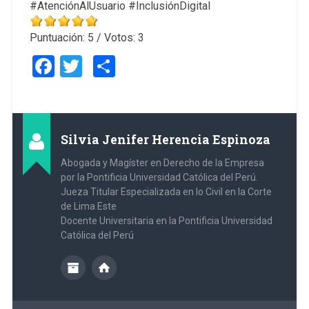
#AtenciónAlUsuario #InclusiónDigital
Puntuación:
5
/ Votos:
3
Facebook
Twitter
Compartir
Silvia Jenifer Herencia Espinoza
Abogada y Magíster en Derecho de la Empresa
por la Pontificia Universidad Católica del Perú.
Jueza Titular Especializada en lo Civil en la Corte
de Lima Este
Docente Universitaria en la Pontificia Universidad
Católica del Perú