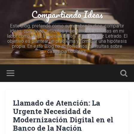
Compartiendo Ideas
Este blog, pretende como su nombre lo dice, compartir
ideas, opiniones, artículos y sentencias emitidas en mi
labor como Juez Especializado y Juez de Paz Letrado. El
objetivo es plantear un problema y formular una hipótesis
propia. En este Blog no absolvemos consultas sobre
casos particulares.
Llamado de Atención: La
Urgente Necesidad de
Modernización Digital en el
Banco de la Nación