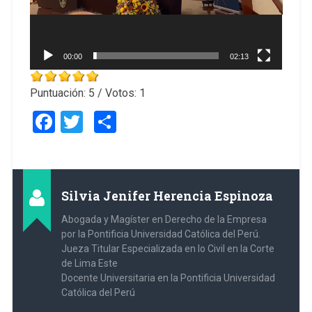
00:00
02:13
Puntuación:
5
/ Votos:
1
Facebook
Twitter
Compartir
Silvia Jenifer Herencia Espinoza
Abogada y Magíster en Derecho de la Empresa
por la Pontificia Universidad Católica del Perú.
Jueza Titular Especializada en lo Civil en la Corte
de Lima Este
Docente Universitaria en la Pontificia Universidad
Católica del Perú