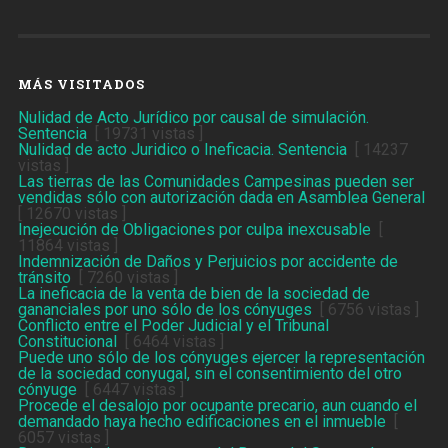
MÁS VISITADOS
Nulidad de Acto Jurídico por causal de simulación.
Sentencia
[ 19731 vistas ]
Nulidad de acto Juridico o Ineficacia. Sentencia
[ 14237
vistas ]
Las tierras de las Comunidades Campesinas pueden ser
vendidas sólo con autorización dada en Asamblea General
[ 12670 vistas ]
Inejecución de Obligaciones por culpa inexcusable
[
11864 vistas ]
Indemnización de Daños y Perjuicios por accidente de
tránsito
[ 7260 vistas ]
La ineficacia de la venta de bien de la sociedad de
gananciales por uno sólo de los cónyuges
[ 6756 vistas ]
Conflicto entre el Poder Judicial y el Tribunal
Constitucional
[ 6464 vistas ]
Puede uno sólo de los cónyuges ejercer la representación
de la sociedad conyugal, sin el consentimiento del otro
cónyuge
[ 6447 vistas ]
Procede el desalojo por ocupante precario, aun cuando el
demandado haya hecho edificaciones en el inmueble
[
6057 vistas ]