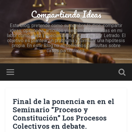
Compartiendo Ideas
Este blog, pretende como su nombre lo dice, compartir
ideas, opiniones, artículos y sentencias emitidas en mi
labor como Juez Especializado y Juez de Paz Letrado. El
objetivo es plantear un problema y formular una hipótesis
propia. En este Blog no absolvemos consultas sobre
casos particulares.
Final de la ponencia en en el
Seminario “Proceso y
Constitución” Los Procesos
Colectivos en debate.