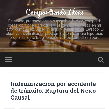
Compartiendo Ideas
Este blog, pretende como su nombre lo dice, compartir
ideas, opiniones, artículos y sentencias emitidas en mi
labor como Juez Especializado y Juez de Paz Letrado. El
objetivo es plantear un problema y formular una hipótesis
propia. En este Blog no absolvemos consultas sobre
casos particulares.
Indemnización por accidente
de tránsito. Ruptura del Nexo
Causal