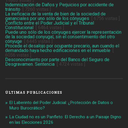
11863 vistas ]
Indemnización de Daños y Perjuicios por accidente de
tránsito
[ 7260 vistas ]
La ineficacia de la venta de bien de la sociedad de
gananciales por uno sólo de los cónyuges
[ 6756 vistas ]
Conflicto entre el Poder Judicial y el Tribunal
Constitucional
[ 6464 vistas ]
Puede uno sólo de los cónyuges ejercer la representación
de la sociedad conyugal, sin el consentimiento del otro
cónyuge
[ 6445 vistas ]
Procede el desalojo por ocupante precario, aun cuando el
demandado haya hecho edificaciones en el inmueble
[
6056 vistas ]
Desconocimiento por parte del Banco del Seguro de
Desgravamen. Sentencia
[ 4724 vistas ]
ÚLTIMAS PUBLICACIONES
El Laberinto del Poder Judicial: ¿Protección de Datos o
Muro Burocrático?
La Ciudad no es un Panfleto: El Derecho a un Paisaje Digno
en las Elecciones 2026