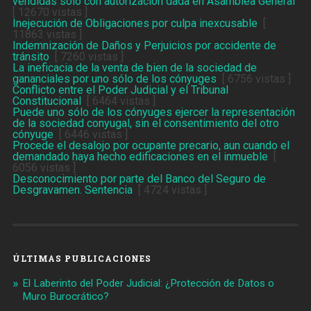
vendidas sólo con autorización dada en Asamblea General
[ 12670 vistas ]
Inejecución de Obligaciones por culpa inexcusable
[
11863 vistas ]
Indemnización de Daños y Perjuicios por accidente de
tránsito
[ 7260 vistas ]
La ineficacia de la venta de bien de la sociedad de
gananciales por uno sólo de los cónyuges
[ 6756 vistas ]
Conflicto entre el Poder Judicial y el Tribunal
Constitucional
[ 6464 vistas ]
Puede uno sólo de los cónyuges ejercer la representación
de la sociedad conyugal, sin el consentimiento del otro
cónyuge
[ 6446 vistas ]
Procede el desalojo por ocupante precario, aun cuando el
demandado haya hecho edificaciones en el inmueble
[
6056 vistas ]
Desconocimiento por parte del Banco del Seguro de
Desgravamen. Sentencia
[ 4724 vistas ]
ÚLTIMAS PUBLICACIONES
El Laberinto del Poder Judicial: ¿Protección de Datos o
Muro Burocrático?