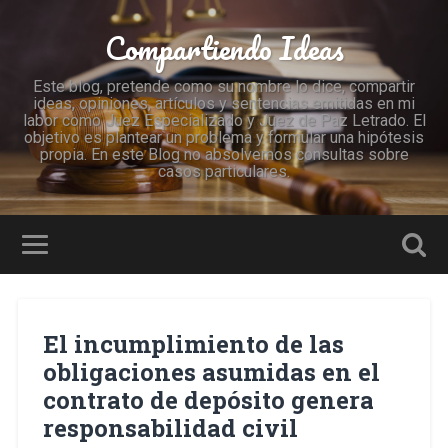
Compartiendo Ideas
Este blog, pretende como su nombre lo dice, compartir
ideas, opiniones, artículos y sentencias emitidas en mi
labor como Juez Especializado y Juez de Paz Letrado. El
objetivo es plantear un problema y formular una hipótesis
propia. En este Blog no absolvemos consultas sobre
casos particulares.
El incumplimiento de las
obligaciones asumidas en el
contrato de depósito genera
responsabilidad civil