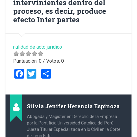
intervinientes dentro del
proceso, es decir, produce
efecto Inter partes
nulidad de acto juridico
Puntuación:
0
/ Votos:
0
Facebook
Twitter
Compartir
Silvia Jenifer Herencia Espinoza
Abogada y Magíster en Derecho de la Empresa
por la Pontificia Universidad Católica del Perú.
Jueza Titular Especializada en lo Civil en la Corte
de Lima Este