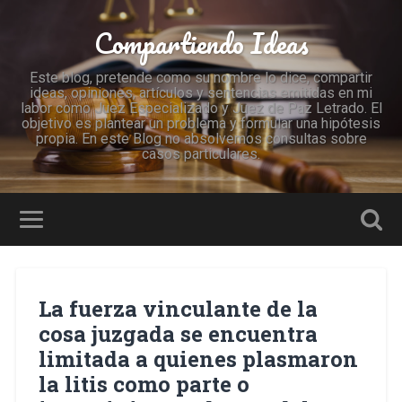
Compartiendo Ideas
Este blog, pretende como su nombre lo dice, compartir
ideas, opiniones, artículos y sentencias emitidas en mi
labor como Juez Especializado y Juez de Paz Letrado. El
objetivo es plantear un problema y formular una hipótesis
propia. En este Blog no absolvemos consultas sobre
casos particulares.
La fuerza vinculante de la
cosa juzgada se encuentra
limitada a quienes plasmaron
la litis como parte o