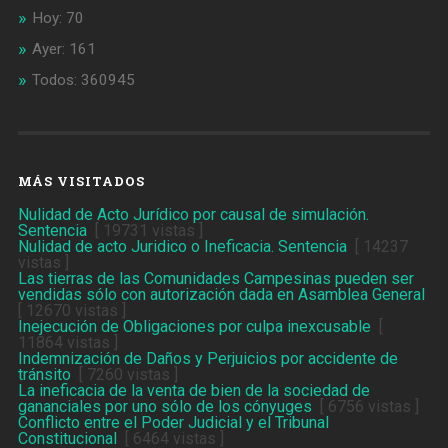
Hoy: 70
Ayer: 161
Todos: 360945
MÁS VISITADOS
Nulidad de Acto Jurídico por causal de simulación.
Sentencia
[ 19731 vistas ]
Nulidad de acto Juridico o Ineficacia. Sentencia
[ 14237
vistas ]
Las tierras de las Comunidades Campesinas pueden ser
vendidas sólo con autorización dada en Asamblea General
[ 12670 vistas ]
Inejecución de Obligaciones por culpa inexcusable
[
11864 vistas ]
Indemnización de Daños y Perjuicios por accidente de
tránsito
[ 7260 vistas ]
La ineficacia de la venta de bien de la sociedad de
gananciales por uno sólo de los cónyuges
[ 6756 vistas ]
Conflicto entre el Poder Judicial y el Tribunal
Constitucional
[ 6464 vistas ]