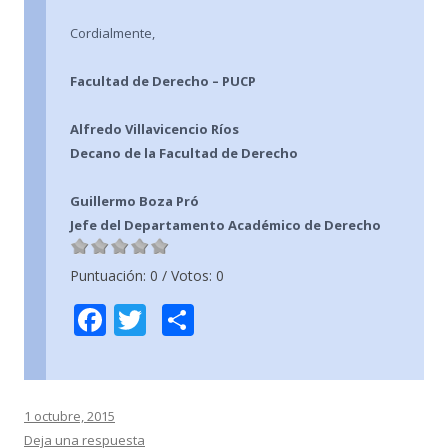
Cordialmente,
Facultad de Derecho – PUCP
Alfredo Villavicencio Ríos
Decano de la Facultad de Derecho
Guillermo Boza Pró
Jefe del Departamento Académico de Derecho
Puntuación:
0
/ Votos:
0
F
T
C
ac
w
o
e
itt
m
b
er
p
1 octubre, 2015
o
ar
Deja una respuesta