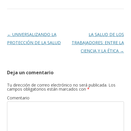
o
ti
k
r
Navegación
←
UNIVERSALIZANDO LA
LA SALUD DE LOS
de
PROTECCIÓN DE LA SALUD
TRABAJADORES: ENTRE LA
entradas
CIENCIA Y LA ÉTICA
→
Deja un comentario
Tu dirección de correo electrónico no será publicada.
Los
campos obligatorios están marcados con
*
Comentario