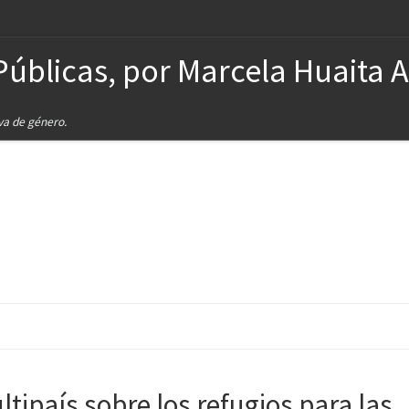
Públicas, por Marcela Huaita 
iva de género.
tipaís sobre los refugios para las