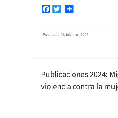
Fa
T
C
ce
wi
o
b
tt
m
o
er
p
Publicado
28 febrero, 2025
o
ar
k
tir
Publicaciones 2024: Mi
violencia contra la muj