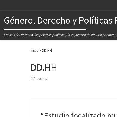
Género, Derecho y Políticas 
Análisis del derecho, las políticas públicas y la coyuntura desde una perspect
Inicio
»
DD.HH
DD.HH
27 posts
“Estudio focalizado mul