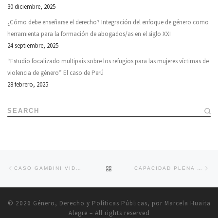
30 diciembre, 2025
¿Cómo debe enseñarse el derecho? Integración del enfoque de género como
herramienta para la formación de abogados/as en el siglo XXI
24 septiembre, 2025
“Estudio focalizado multipaís sobre los refugios para las mujeres víctimas de
violencia de género” El caso de Perú
28 febrero, 2025
SEARCH
Navegador de artículos
Previous post
Ne
BACK TO POST LIST
CASO GAMBINI VIDAL. UN HITO EN EL RECONOCIMIENTO DE LOS DERECHOS HUMANOS DE LA MUJER
CAPACIDAD PLENA DE ADOLESCENTES A LOS 14 AÑOS: ¿PROTECCIÓN O DESPROTECCIÓN? NECESIDAD DE UN PRONUNCIAMIENTO URGENTE DEL PODER JUDICIAL
© 2026
Género, Derecho y Políticas Públicas, por Marcela Huaita
Alegre
– All rights reserved