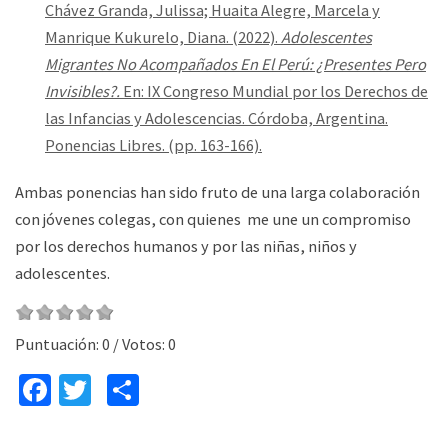
Chávez Granda, Julissa; Huaita Alegre, Marcela y
Manrique Kukurelo, Diana. (2022).
Adolescentes
Migrantes No Acompañados En El Perú: ¿Presentes Pero
Invisibles?.
En: IX Congreso Mundial por los Derechos de
las Infancias y Adolescencias. Córdoba, Argentina.
Ponencias Libres. (pp
. 163-166).
Ambas ponencias han sido fruto de una larga colaboración
con jóvenes colegas, con quienes me une un compromiso
por los derechos humanos y por las niñas, niños y
adolescentes.
Puntuación:
0
/ Votos:
0
Fa
T
C
ce
wi
o