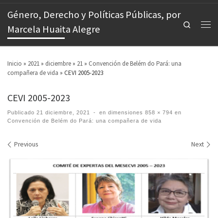
Género, Derecho y Políticas Públicas, por
Search
Marcela Huaita Alegre
Inicio
»
2021
»
diciembre
»
21
»
Convención de Belém do Pará: una
compañera de vida
»
CEVI 2005-2023
CEVI 2005-2023
Publicado
21 diciembre, 2021
-
en dimensiones
858 × 794
en
Convención de Belém do Pará: una compañera de vida
Images navigation
Previous
Next