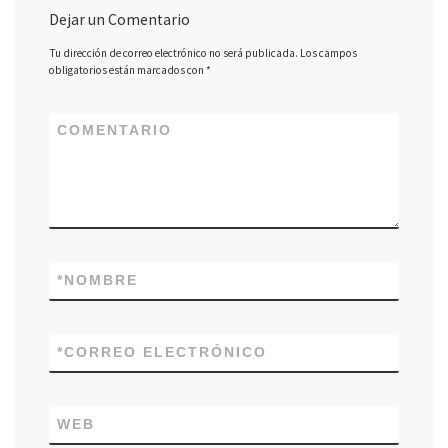
k
tir
Dejar un Comentario
Tu dirección de correo electrónico no será publicada.
Los campos
obligatorios están marcados con
*
COMENTARIO
*
NOMBRE
*
CORREO ELECTRÓNICO
WEB