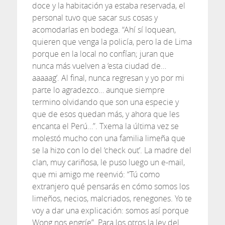
doce y la habitación ya estaba reservada, el
personal tuvo que sacar sus cosas y
acomodarlas en bodega. “Ahí sí loquean,
quieren que venga la policía, pero la de Lima
porque en la local no confían; juran que
nunca más vuelven a ‘esta ciudad de…
aaaaag’. Al final, nunca regresan y yo por mi
parte lo agradezco… aunque siempre
termino olvidando que son una especie y
que de esos quedan más, y ahora que les
encanta el Perú…”. Txema la última vez se
molestó mucho con una familia limeña que
se la hizo con lo del ‘check out’. La madre del
clan, muy cariñosa, le puso luego un e-mail,
que mi amigo me reenvió: “Tú como
extranjero qué pensarás en cómo somos los
limeños, necios, malcriados, renegones. Yo te
voy a dar una explicación: somos así porque
Wong nos engríe”. Para los otros la ley del