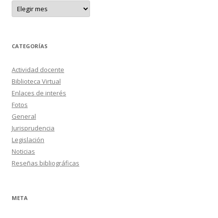
A
r
c
h
i
v
o
CATEGORÍAS
s
Actividad docente
Biblioteca Virtual
Enlaces de interés
Fotos
General
Jurisprudencia
Legislación
Noticias
Reseñas bibliográficas
META