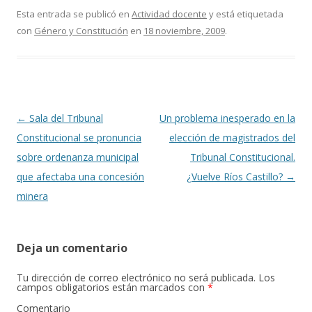
e
itt
m
Esta entrada se publicó en
Actividad docente
y está etiquetada
con
Género y Constitución
en
18 noviembre, 2009
.
b
er
p
o
ar
o
ti
k
r
Navegación
←
Sala del Tribunal
Un problema inesperado en la
de
Constitucional se pronuncia
elección de magistrados del
entradas
sobre ordenanza municipal
Tribunal Constitucional.
que afectaba una concesión
¿Vuelve Ríos Castillo?
→
minera
Deja un comentario
Tu dirección de correo electrónico no será publicada.
Los
campos obligatorios están marcados con
*
Comentario