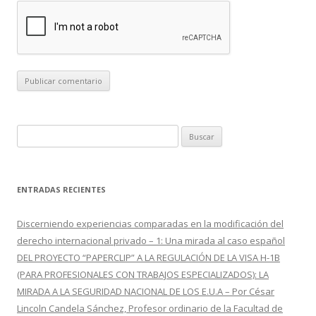
B
u
s
c
ENTRADAS RECIENTES
a
r
Discerniendo experiencias comparadas en la modificación del
:
derecho internacional privado – 1: Una mirada al caso español
DEL PROYECTO “PAPERCLIP” A LA REGULACIÓN DE LA VISA H-1B
(PARA PROFESIONALES CON TRABAJOS ESPECIALIZADOS): LA
MIRADA A LA SEGURIDAD NACIONAL DE LOS E.U.A – Por César
Lincoln Candela Sánchez, Profesor ordinario de la Facultad de