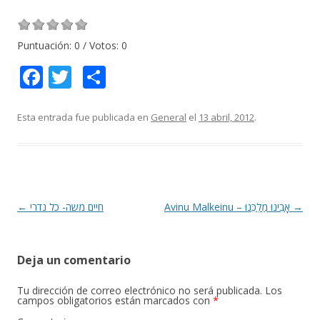
Puntuación:
0
/ Votos:
0
F
T
C
ac
w
o
e
itt
m
Esta entrada fue publicada en
General
el
13 abril, 2012
.
b
er
p
o
ar
o
ti
k
r
Navegación
←
חיים משה- כל נדרי
Avinu Malkeinu – אָבִינוּ מַלְכֵּנוּ‎
→
de
entradas
Deja un comentario
Tu dirección de correo electrónico no será publicada.
Los
campos obligatorios están marcados con
*