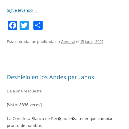
Sigue leyendo
→
F
T
C
ac
w
o
e
itt
m
Esta entrada fue publicada en
General
el
15 junio, 2007
.
b
er
p
o
ar
o
ti
Deshielo en los Andes peruanos
k
r
Deja una respuesta
[Visto: 8836 veces]
La Cordillera Blanca de Per� podr�a tener que cambiar
pronto de nombre.