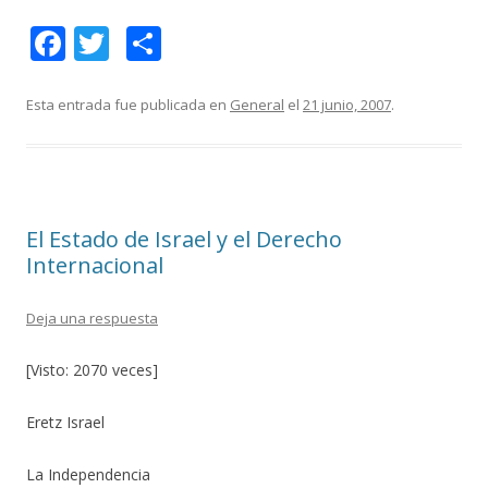
F
T
C
ac
w
o
e
itt
m
Esta entrada fue publicada en
General
el
21 junio, 2007
.
b
er
p
o
ar
o
ti
El Estado de Israel y el Derecho
k
r
Internacional
Deja una respuesta
[Visto: 2070 veces]
Eretz Israel
La Independencia