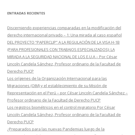
s
c
ENTRADAS RECIENTES
a
r
Discerniendo experiencias comparadas en la modificación del
:
derecho internacional privado – 1: Una mirada al caso español
DEL PROYECTO “PAPERCLIP” A LA REGULACIÓN DE LA VISA H-1B
(PARA PROFESIONALES CON TRABAJOS ESPECIALIZADOS): LA
MIRADA A LA SEGURIDAD NACIONAL DE LOS E.U.A – Por César
Lincoln Candela Sánchez, Profesor ordinario de la Facultad de
Derecho PUCP
Los orígenes de la Organización Internacional para las
Migraciones (OIM) y el establecimiento de su Misión de
Representación en el Perú – por César Lincoln Candela Sánchez –
Profesor ordinario de la Facultad de Derecho PUCP
Los registros biométricos en el control migratorio Por César
Lincoln Candela Sánchez, Profesor ordinario de la Facultad de
Derecho PUCP
¿Preparados para las nuevas Pandemias luego de la