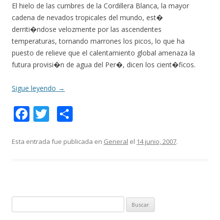
El hielo de las cumbres de la Cordillera Blanca, la mayor
cadena de nevados tropicales del mundo, est�
derriti�ndose velozmente por las ascendentes
temperaturas, tornando marrones los picos, lo que ha
puesto de relieve que el calentamiento global amenaza la
futura provisi�n de agua del Per�, dicen los cient�ficos.
Sigue leyendo
→
F
T
C
ac
w
o
e
itt
m
Esta entrada fue publicada en
General
el
14 junio, 2007
.
b
er
p
o
ar
o
ti
k
r
B
u