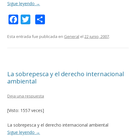
Sigue leyendo
→
F
T
C
ac
w
o
e
itt
m
Esta entrada fue publicada en
General
el
22 junio, 2007
.
b
er
p
o
ar
o
ti
La sobrepesca y el derecho internacional
k
r
ambiental
Deja una respuesta
[Visto: 1557 veces]
La sobrepesca y el derecho internacional ambiental
Sigue leyendo
→