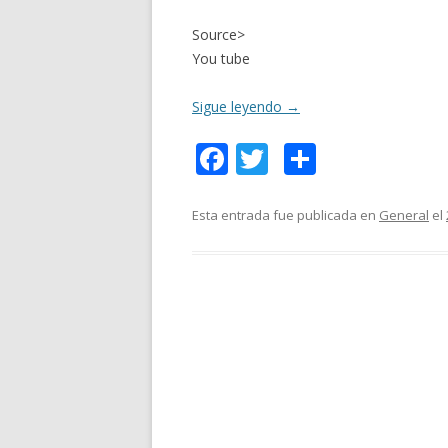
Source>
You tube
Sigue leyendo
→
F
T
C
ac
w
o
e
itt
m
Esta entrada fue publicada en
General
el
b
er
p
o
ar
o
ti
k
r