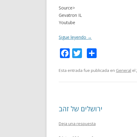
Source>
Gevatron IL
Youtube
Sigue leyendo
→
F
T
C
ac
w
o
e
itt
m
Esta entrada fue publicada en
General
el
b
er
p
o
ar
o
ti
ירושלים של זהב
k
r
Deja una respuesta