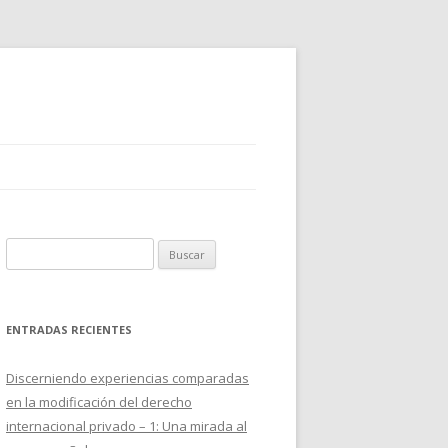
B
u
s
c
ENTRADAS RECIENTES
a
r
Discerniendo experiencias comparadas
:
en la modificación del derecho
internacional privado – 1: Una mirada al