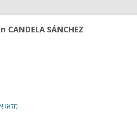
coln CANDELA SÁNCHEZ
Ir
al
contenido
מלאו אס