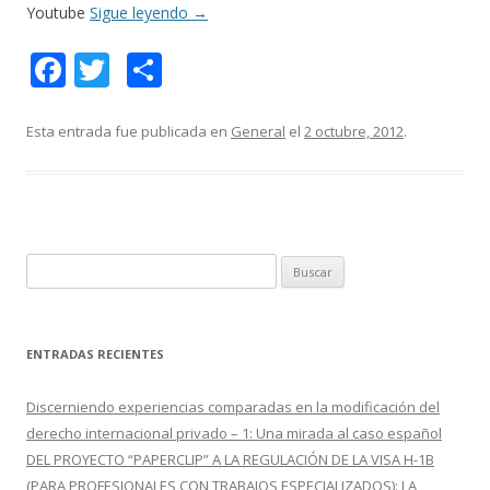
Youtube
Sigue leyendo
→
F
T
C
ac
w
o
e
itt
m
Esta entrada fue publicada en
General
el
2 octubre, 2012
.
b
er
p
o
ar
o
ti
k
r
B
u
s
c
ENTRADAS RECIENTES
a
r
Discerniendo experiencias comparadas en la modificación del
:
derecho internacional privado – 1: Una mirada al caso español
DEL PROYECTO “PAPERCLIP” A LA REGULACIÓN DE LA VISA H-1B
(PARA PROFESIONALES CON TRABAJOS ESPECIALIZADOS): LA