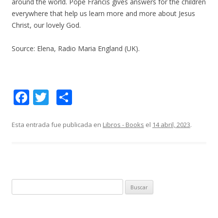
around the world. Pope Francis gives answers for the children
everywhere that help us learn more and more about Jesus
Christ, our lovely God.
Source: Elena, Radio Maria England (UK).
F
T
C
ac
w
o
e
itt
m
Esta entrada fue publicada en
Libros - Books
el
14 abril, 2023
.
b
er
p
o
ar
o
ti
k
r
B
u
s