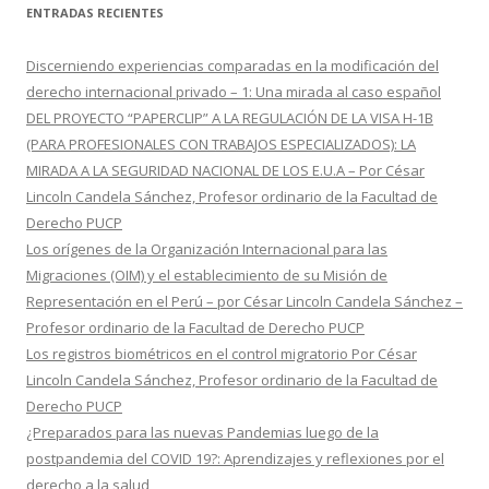
c
ENTRADAS RECIENTES
a
r
Discerniendo experiencias comparadas en la modificación del
:
derecho internacional privado – 1: Una mirada al caso español
DEL PROYECTO “PAPERCLIP” A LA REGULACIÓN DE LA VISA H-1B
(PARA PROFESIONALES CON TRABAJOS ESPECIALIZADOS): LA
MIRADA A LA SEGURIDAD NACIONAL DE LOS E.U.A – Por César
Lincoln Candela Sánchez, Profesor ordinario de la Facultad de
Derecho PUCP
Los orígenes de la Organización Internacional para las
Migraciones (OIM) y el establecimiento de su Misión de
Representación en el Perú – por César Lincoln Candela Sánchez –
Profesor ordinario de la Facultad de Derecho PUCP
Los registros biométricos en el control migratorio Por César
Lincoln Candela Sánchez, Profesor ordinario de la Facultad de
Derecho PUCP
¿Preparados para las nuevas Pandemias luego de la
postpandemia del COVID 19?: Aprendizajes y reflexiones por el
derecho a la salud