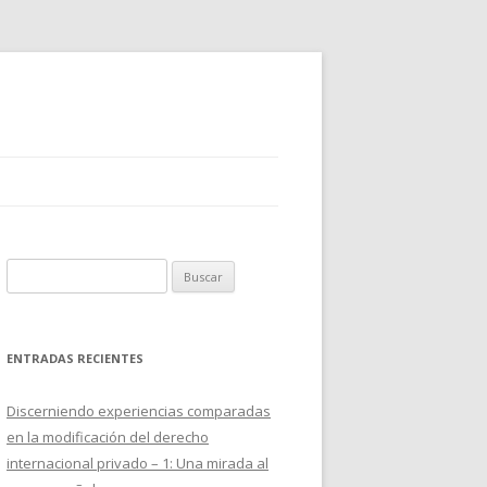
B
u
s
c
ENTRADAS RECIENTES
a
r
Discerniendo experiencias comparadas
:
en la modificación del derecho
internacional privado – 1: Una mirada al