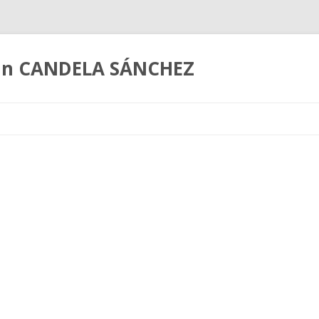
coln CANDELA SÁNCHEZ
Ir
al
contenido