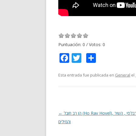
Puntuación:
0
/ Votos:
0
F
T
C
ac
w
o
e
itt
m
Esta entrada fue publicada en
General
el
b
er
p
o
ar
o
ti
k
r
Navegación
←
הו רב חובל (Ho Rav Hovel), מיטל טרבלסי , השיר
de
והמילים
entradas