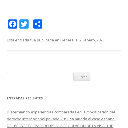
F
T
C
ac
w
o
e
itt
m
Esta entrada fue publicada en
General
el
20 enero, 2025
.
b
er
p
o
ar
o
ti
k
r
B
u
s
c
ENTRADAS RECIENTES
a
r
Discerniendo experiencias comparadas en la modificación del
:
derecho internacional privado – 1: Una mirada al caso español
DEL PROYECTO “PAPERCLIP” A LA REGULACIÓN DE LA VISA H-1B