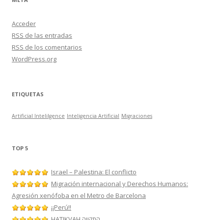
Acceder
RSS
de las entradas
RSS
de los comentarios
WordPress.org
ETIQUETAS
Artificial Intelilgence
Inteligencia Artificial
Migraciones
TOP 5
Israel – Palestina: El conflicto
Migración internacional y Derechos Humanos:
Agresión xenófoba en el Metro de Barcelona
¡¡Perú!!
HATIKVAH התקווה