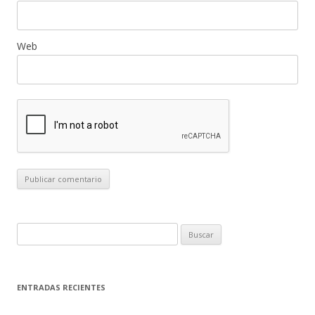
Web
B
u
s
c
ENTRADAS RECIENTES
a