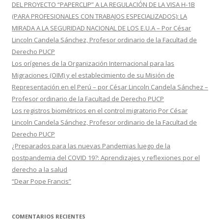
r
DEL PROYECTO “PAPERCLIP” A LA REGULACIÓN DE LA VISA H-1B
:
(PARA PROFESIONALES CON TRABAJOS ESPECIALIZADOS): LA
MIRADA A LA SEGURIDAD NACIONAL DE LOS E.U.A – Por César
Lincoln Candela Sánchez, Profesor ordinario de la Facultad de
Derecho PUCP
Los orígenes de la Organización Internacional para las
Migraciones (OIM) y el establecimiento de su Misión de
Representación en el Perú – por César Lincoln Candela Sánchez –
Profesor ordinario de la Facultad de Derecho PUCP
Los registros biométricos en el control migratorio Por César
Lincoln Candela Sánchez, Profesor ordinario de la Facultad de
Derecho PUCP
¿Preparados para las nuevas Pandemias luego de la
postpandemia del COVID 19?: Aprendizajes y reflexiones por el
derecho a la salud
“Dear Pope Francis”
COMENTARIOS RECIENTES