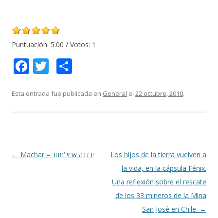
Puntuación:
5.00
/ Votos:
1
F
T
C
ac
w
o
e
itt
m
Esta entrada fue publicada en
General
el
22 octubre, 2010
.
b
er
p
o
ar
o
ti
k
r
Navegación
←
Machar – ירדנה ארזי ‘מחר
Los hijos de la tierra vuelven a
de
la vida, en la cápsula Fénix.
entradas
Una reflexión sobre el rescate
de los 33 mineros de la Mina
San José en Chile.
→