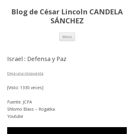
Blog de César Lincoln CANDELA
SÁNCHEZ
Ir
Menú
al
contenido
Israel : Defensa y Paz
Deja una respuesta
[Visto: 1330 veces]
Fuente: JCPA
Shlomo Blass – Rogatka
Youtube