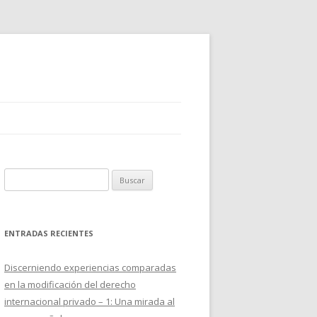
B
u
s
c
ENTRADAS RECIENTES
a
r
Discerniendo experiencias comparadas
:
en la modificación del derecho
internacional privado – 1: Una mirada al