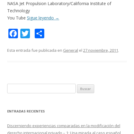
NASA Jet Propulsion Laboratory/California Institute of
Technology
You Tube
Sigue leyendo
→
F
T
C
ac
w
o
e
itt
m
Esta entrada fue publicada en
General
el
27 noviembre, 2011
.
b
er
p
o
ar
o
ti
k
r
B
u
s
c
ENTRADAS RECIENTES
a
r
Discerniendo experiencias comparadas en la modificación del
:
derecho internacional privado – 1: Una mirada al caso español