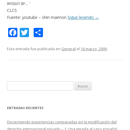
יום העצמאו… ‘
CLCS
Fuente: youtube – shiri maimon
Sigue leyendo
→
F
T
C
ac
w
o
e
itt
m
Esta entrada fue publicada en
General
el
16 marzo, 2009
.
b
er
p
o
ar
o
ti
k
r
B
u
s
c
ENTRADAS RECIENTES
a
r
Discerniendo experiencias comparadas en la modificación del
:
derecho internacional privado – 1: Una mirada al caso español