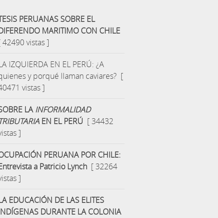
TESIS PERUANAS SOBRE EL
DIFERENDO MARITIMO CON CHILE
[ 42490 vistas ]
LA IZQUIERDA EN EL PERÚ: ¿A
quienes y porqué llaman caviares?
[
40471 vistas ]
SOBRE LA
INFORMALIDAD
TRIBUTARIA
EN EL PERÚ
[ 34432
vistas ]
OCUPACIÓN PERUANA POR CHILE:
Entrevista a Patricio Lynch
[ 32264
vistas ]
LA EDUCACIÓN DE LAS ELITES
INDÍGENAS DURANTE LA COLONIA