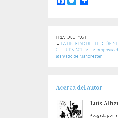
Facebook
Twitter
Compar
PREVIOUS POST
←
LA LIBERTAD DE ELECCIÓN Y 
CULTURA ACTUAL: A propósito d
atentado de Manchester
Acerca del autor
Luis Albe
Abogado por la