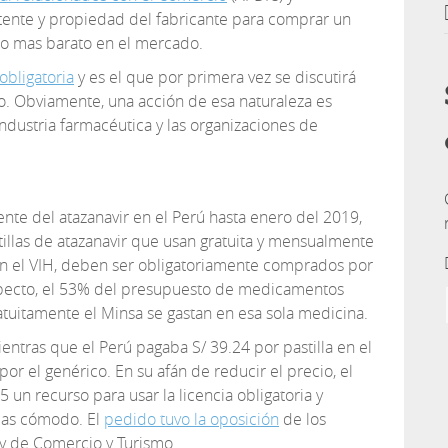
ente y propiedad del fabricante para comprar un
o mas barato en el mercado.
 obligatoria
y es el que por primera vez se discutirá
o. Obviamente, una acción de esa naturaleza es
ndustria farmacéutica y las organizaciones de
nte del atazanavir en el Perú hasta enero del 2019,
tillas de atazanavir que usan gratuita y mensualmente
on el VIH, deben ser obligatoriamente comprados por
especto, el 53% del presupuesto de medicamentos
ratuitamente el Minsa se gastan en esa sola medicina.
entras que el Perú pagaba S/ 39.24 por pastilla en el
por el genérico. En su afán de reducir el precio, el
un recurso para usar la licencia obligatoria y
mas cómodo. El
pedido tuvo la oposición
de los
 y de Comercio y Turismo.