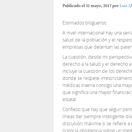
Publicado el
31 mayo, 2017
por
Luis A
Estimados blogueros:
A nivel internacional hay una ser
salud de la población y el respet
empresas que detentan las paten
La cuestión, desde mi perspectiva,
derecho a la salud y el derecho a 
incluye la cuestión de los derec
donde se respete irrestrictamen
médicas traería consigo una mayo
que significa una mayor financia
estatal.
Confieso que hay que seguir pens
líneas del siempre inteligente do
discusión, máxime si se refiere a
licencia obligatoria sobre un medi