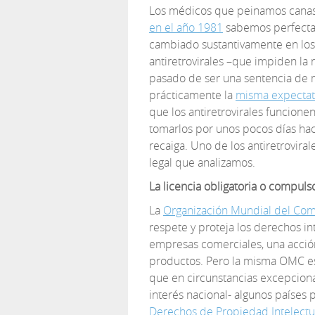
Los médicos que peinamos canas
en el año 1981
sabemos perfectam
cambiado sustantivamente en los
antiretrovirales –que impiden la r
pasado de ser una sentencia de m
prácticamente la
misma expectati
que los antiretrovirales funcione
tomarlos por unos pocos días hace
recaiga. Uno de los antiretroviral
legal que analizamos.
La licencia obligatoria o compuls
La
Organización Mundial del Com
respete y proteja los derechos i
empresas comerciales, una acción 
productos. Pero la misma OMC e
que en circunstancias excepcional
interés nacional- algunos países
Derechos de Propiedad Intelectu