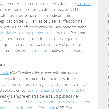
 y hemos vivido la pandemia del sida desde
su inicio
ente que el pronóstico de la infección VIH ha
 últimos años. Gracias a los medicamentos
eplicación del VIH en las células- la infección ha
uerte a una infección crónica cuyo paciente tiene
va de vida de una persona no infectada
. Pero para
n, deben tomarse todos los días pues dejar de
 que el virus se vuelva resistente y el paciente
es mas útiles es el
atazanavir
, motivo de la disputa
oria
ercio
(OMC) exige a los países miembros que
ntelectuales de propiedad de patentes de las
vital para el desarrollo y la investigación de nuevos
stableció en su
reunión anual en Doha en el 2001
,
es -y siempre en aras de la salud pública y el
 puedan invocar el
Acuerdo sobre los Aspectos de los
al relacionados con el Comercio
(APDIC) y