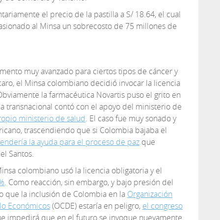
ariamente el precio de la pastilla a S/ 18.64, el cual
casionado al Minsa un sobrecosto de 75 millones de
mento muy avanzado para ciertos tipos de cáncer y
aro, el Minsa colombiano decidió invocar la licencia
 Obviamente la farmacéutica Novartis puso el grito en
, la transnacional contó con el apoyo del ministerio de
ropio ministerio de salud
. El caso fue muy sonado y
ricano, trascendiendo que si Colombia bajaba el
endería la ayuda para el proceso de paz
que
el Santos.
insa colombiano usó la licencia obligatoria y el
4%
. Como reacción, sin embargo, y bajo presión del
o que la inclusión de Colombia en la
Organización
llo Económicos
(OCDE) estaría en peligro,
el congreso
e impedirá que en el futuro se invoque nuevamente