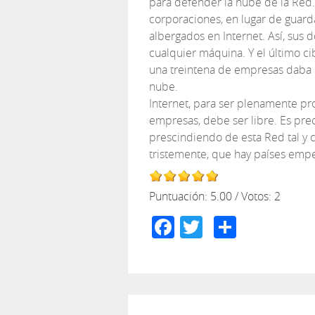
para defender la nube de la Red. 
corporaciones, en lugar de guarda
albergados en Internet. Así, sus
cualquier máquina. Y el último ci
una treintena de empresas daba 
nube.
Internet, para ser plenamente pr
empresas, debe ser libre. Es pr
prescindiendo de esta Red tal y 
tristemente, que hay países emp
Puntuación:
5.00
/ Votos:
2
Facebook
Twitter
Compar