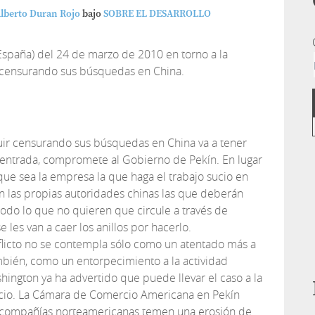
Alberto Duran Rojo
bajo
SOBRE EL DESARROLLO
(España) del 24 de marzo de 2010 en torno a la
 censurando sus búsquedas en China.
uir censurando sus búsquedas en China va a tener
 entrada, compromete al Gobierno de Pekín. En lugar
que sea la empresa la que haga el trabajo sucio en
án las propias autoridades chinas las que deberán
todo lo que no quieren que circule a través de
les van a caer los anillos por hacerlo.
flicto no se contempla sólo como un atentado más a
ambién, como un entorpecimiento a la actividad
ington ya ha advertido que puede llevar el caso a la
cio. La Cámara de Comercio Americana en Pekín
s compañías norteamericanas temen una erosión de