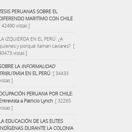
TESIS PERUANAS SOBRE EL
DIFERENDO MARITIMO CON CHILE
[ 42490 vistas ]
LA IZQUIERDA EN EL PERÚ: ¿A
quienes y porqué llaman caviares?
[
40473 vistas ]
SOBRE LA
INFORMALIDAD
TRIBUTARIA
EN EL PERÚ
[ 34433
vistas ]
OCUPACIÓN PERUANA POR CHILE:
Entrevista a Patricio Lynch
[ 32265
vistas ]
LA EDUCACIÓN DE LAS ELITES
INDÍGENAS DURANTE LA COLONIA