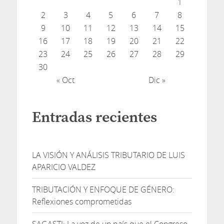
1
2
3
4
5
6
7
8
9
10
11
12
13
14
15
16
17
18
19
20
21
22
23
24
25
26
27
28
29
30
« Oct
Dic »
Entradas recientes
LA VISIÓN Y ANÁLISIS TRIBUTARIO DE LUIS
APARICIO VALDEZ
TRIBUTACIÓN Y ENFOQUE DE GÉNERO:
Reflexiones comprometidas
SAGASTI: La voz de un país que el Congreso