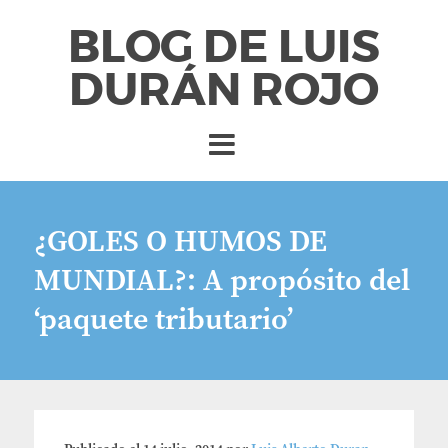
BLOG DE LUIS
DURÁN ROJO
¿GOLES O HUMOS DE
MUNDIAL?: A propósito del
‘paquete tributario’