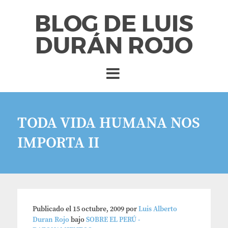
BLOG DE LUIS
DURÁN ROJO
TODA VIDA HUMANA NOS
IMPORTA II
Publicado el
15 octubre, 2009
por
Luis Alberto
Duran Rojo
bajo
SOBRE EL PERÚ -