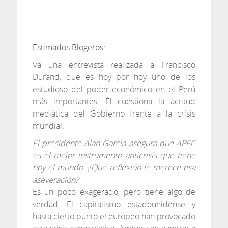
RAZONAMIENTOS
Estimados Blogeros:
Va una entrevista realizada a Francisco
Durand, que es hoy por hoy uno de los
estudioso del poder económico en el Perú
más importantes. Él cuestiona la actitud
mediática del Gobierno frente a la crisis
mundial.
El presidente Alan García asegura que APEC
es el mejor instrumento anticrisis que tiene
hoy el mundo. ¿Qué reflexión le merece esa
aseveración?
Es un poco exagerado, pero tiene algo de
verdad. El capitalismo estadounidense y
hasta cierto punto el europeo han provocado
esta crisis especulativa. Ambos van a entrar a
una recesión acelerada, si es que no han