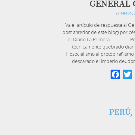
GENERAL 
27 enero, 
Va el artículo de respuesta al G
post anterior de este blog) por c
el Diario La Primera. ———– Po
técnicamente quebrado diario
filosocialismo al protopirañis
descarado el imperio deudor
Fa
PERÚ,