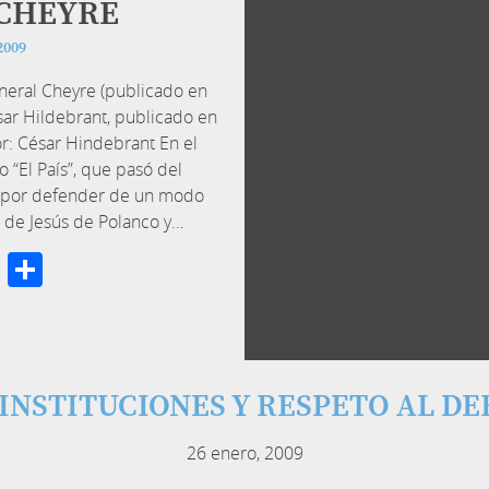
CHEYRE
2009
eneral Cheyre (publicado en
ésar Hildebrant, publicado en
r: César Hindebrant En el
 “El País”, que pasó del
mo por defender de un modo
 de Jesús de Polanco y…
cebook
Twitter
Compartir
 INSTITUCIONES Y RESPETO AL D
26 enero, 2009