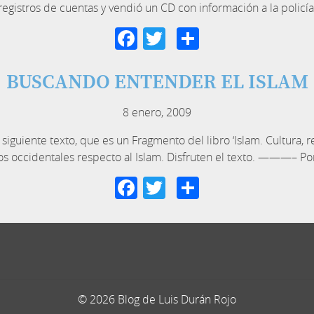
registros de cuentas y vendió un CD con información a la polic
Facebook
Twitter
Compartir
BUSCANDO ENTENDER EL ISLAM
8 enero, 2009
iguiente texto, que es un Fragmento del libro ‘Islam. Cultura, re
os occidentales respecto al Islam. Disfruten el texto. ———– Po
Facebook
Twitter
Compartir
© 2026 Blog de Luis Durán Rojo