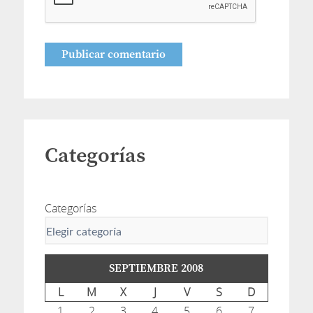
Categorías
Categorías
SEPTIEMBRE 2008
L
M
X
J
V
S
D
1
2
3
4
5
6
7