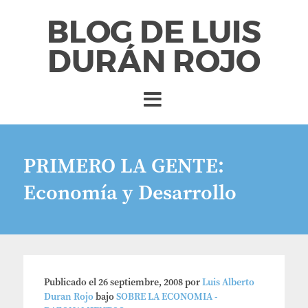
BLOG DE LUIS
DURÁN ROJO
PRIMERO LA GENTE:
Economía y Desarrollo
Publicado el
26 septiembre, 2008
por
Luis Alberto
Duran Rojo
bajo
SOBRE LA ECONOMIA -