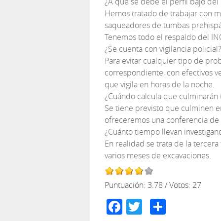
¿A qué se debe el perfil bajo del
Hemos tratado de trabajar con mu
saqueadores de tumbas prehispán
Tenemos todo el respaldo del INC.
¿Se cuenta con vigilancia policial
Para evitar cualquier tipo de pro
correspondiente, con efectivos ve
que vigila en horas de la noche.
¿Cuándo calcula que culminarán t
Se tiene previsto que culminen 
ofreceremos una conferencia de p
¿Cuánto tiempo llevan investigan
En realidad se trata de la terce
varios meses de excavaciones.
Puntuación:
3.78
/ Votos:
27
Facebook
Twitter
Compar