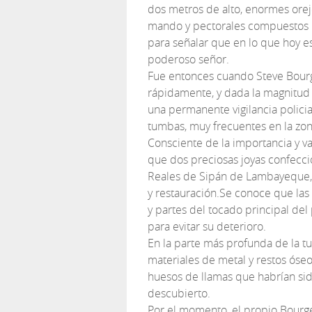
dos metros de alto, enormes orej
mando y pectorales compuestos p
para señalar que en lo que hoy e
poderoso señor.
Fue entonces cuando Steve Bourge
rápidamente, y dada la magnitud d
una permanente vigilancia policia
tumbas, muy frecuentes en la zon
Consciente de la importancia y v
que dos preciosas joyas confecc
Reales de Sipán de Lambayeque,
y restauración.
Se conoce que las 
y partes del tocado principal del
para evitar su deterioro.
En la parte más profunda de la t
materiales de metal y restos óse
huesos de llamas que habrían sid
descubierto.
Por el momento, el propio Bourge