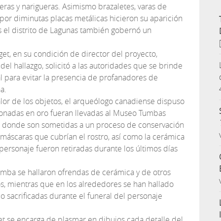
eras y narigueras. Asimismo brazaletes, varas de
or diminutas placas metálicas hicieron su aparición
s el distrito de Lagunas también gobernó un
t, en su condición de director del proyecto,
el hallazgo, solicitó a las autoridades que se brinde
l para evitar la presencia de profanadores de
a.
alor de los objetos, el arqueólogo canadiense dispuso
ionadas en oro fueran llevadas al Museo Tumbas
 donde son sometidas a un proceso de conservación
máscaras que cubrían el rostro, así como la cerámica
 personaje fueron retiradas durante los últimos días
umba se hallaron ofrendas de cerámica y de otros
os, mientras que en los alrededores se han hallado
o sacrificadas durante el funeral del personaje
t se encarga de plasmar en dibujos cada detalle del