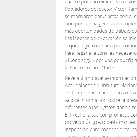
cual se puedan exhibir los restos
Pobladores del sector Víctor Ram
se mostraron entusiastas con el d
sino porque ha generado empleo 
más oportunidades de trabajo co
Las labores de excavación se in
arqueológica rodeada por comuner
Para llegar a la zona, es necesari
y luego seguir por una pequeña t
la Panamericana Norte.
Revelará importante información
Arqueólogos del Instituto Nacion
de Úcupe como uno de los más im
valiosa información sobre la pre
diferentes a los lugares donde se
El INC, fiel a sus compromisos co
proyecto Úcupe, todavía mantiene
inspección para conocer detalles
aparición hace algunos días, dije