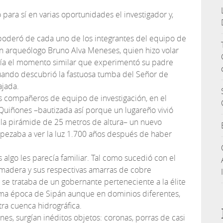
jo para sí en varias oportunidades el investigador y,
poderó de cada uno de los integrantes del equipo de
ven arqueólogo Bruno Alva Meneses, quien hizo volar
ivía el momento similar que experimentó su padre
cuando descubrió la fastuosa tumba del Señor de
ajada.
us compañeros de equipo de investigación, en el
Quiñones –bautizada así porque un lugareño vivió
e la pirámide de 25 metros de altura– un nuevo
pezaba a ver la luz 1.700 años después de haber
 algo les parecía familiar. Tal como sucedió con el
 madera y sus respectivas amarras de cobre
 se trataba de un gobernante perteneciente a la élite
isma época de Sipán aunque en dominios diferentes,
tra cuenca hidrográfica.
es, surgían inéditos objetos: coronas, porras de casi