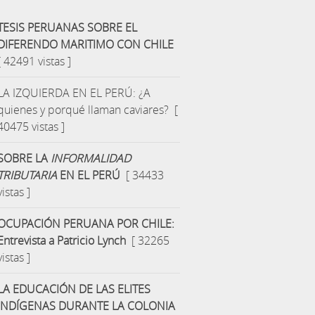
TESIS PERUANAS SOBRE EL
DIFERENDO MARITIMO CON CHILE
[ 42491 vistas ]
LA IZQUIERDA EN EL PERÚ: ¿A
quienes y porqué llaman caviares?
[
40475 vistas ]
SOBRE LA
INFORMALIDAD
TRIBUTARIA
EN EL PERÚ
[ 34433
vistas ]
OCUPACIÓN PERUANA POR CHILE:
Entrevista a Patricio Lynch
[ 32265
vistas ]
LA EDUCACIÓN DE LAS ELITES
INDÍGENAS DURANTE LA COLONIA