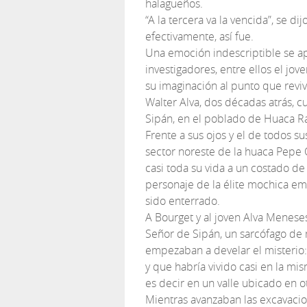
halagüeños.
“A la tercera va la vencida”, se di
efectivamente, así fue.
Una emoción indescriptible se a
investigadores, entre ellos el jo
su imaginación al punto que rev
Walter Alva, dos décadas atrás, 
Sipán, en el poblado de Huaca R
Frente a sus ojos y el de todos s
sector noreste de la huaca Pepe 
casi toda su vida a un costado d
personaje de la élite mochica em
sido enterrado.
A Bourget y al joven Alva Meneses
Señor de Sipán, un sarcófago de
empezaban a develar el misterio:
y que habría vivido casi en la m
es decir en un valle ubicado en o
Mientras avanzaban las excavacion