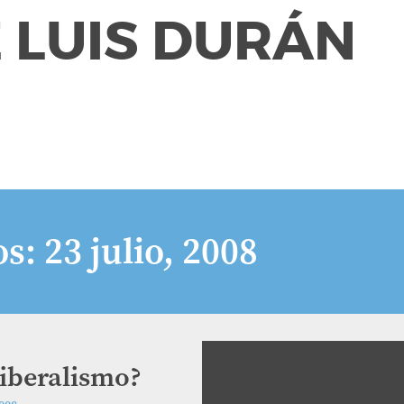
 LUIS DURÁN
os:
23 julio, 2008
liberalismo?