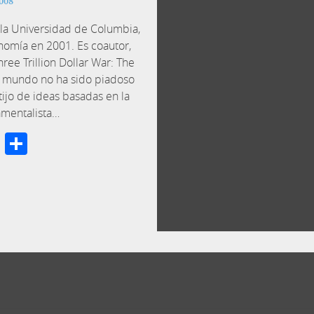
2008
e la Universidad de Columbia,
nomía en 2001. Es coautor,
ree Trillion Dollar War: The
 El mundo no ha sido piadoso
tijo de ideas basadas en la
mentalista…
cebook
Twitter
Compartir