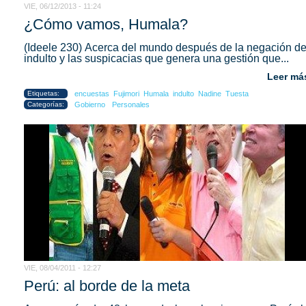
VIE, 06/12/2013 - 11:24
¿Cómo vamos, Humala?
(Ideele 230) Acerca del mundo después de la negación de
indulto y las suspicacias que genera una gestión que...
Leer má
Etiquetas:
encuestas
Fujimori
Humala
indulto
Nadine
Tuesta
Categorías:
Gobierno
Personales
VIE, 08/04/2011 - 12:27
Perú: al borde de la meta