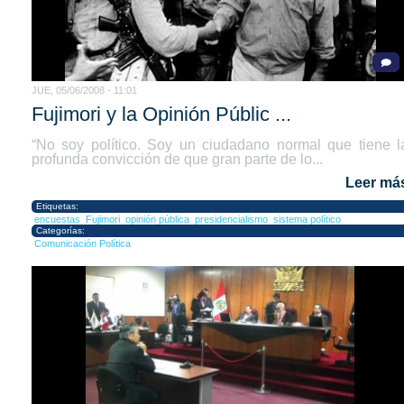
JUE, 05/06/2008 - 11:01
Fujimori y la Opinión Públic ...
“No soy político. Soy un ciudadano normal que tiene l
profunda convicción de que gran parte de lo...
Leer má
Etiquetas:
encuestas
Fujimori
opinión pública
presidencialismo
sistema político
Categorías:
Comunicación Política