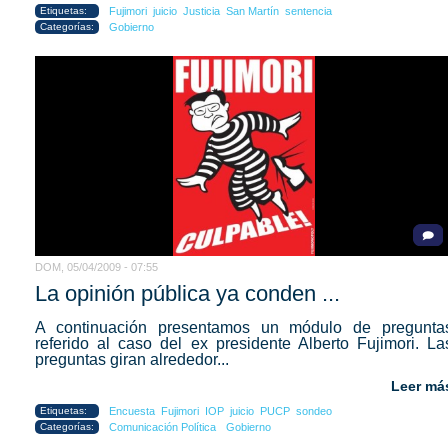
Etiquetas:
Fujimori
juicio
Justicia
San Martín
sentencia
Categorías:
Gobierno
DOM, 05/04/2009 - 07:55
La opinión pública ya conden ...
A continuación presentamos un módulo de pregunta
referido al caso del ex presidente Alberto Fujimori. La
preguntas giran alrededor...
Leer má
Etiquetas:
Encuesta
Fujimori
IOP
juicio
PUCP
sondeo
Categorías:
Comunicación Política
Gobierno