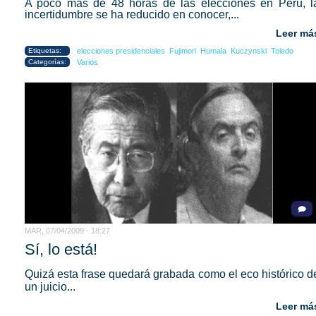
A poco más de 48 horas de las elecciones en Perú, l
incertidumbre se ha reducido en conocer,...
Leer má
Etiquetas:
elecciones presidenciales
Fujimori
Humala
Kuczynski
Toledo
Categorías:
Varios
MAR, 07/04/2009 - 18:27
Sí, lo está!
Quizá esta frase quedará grabada como el eco histórico d
un juicio...
Leer má