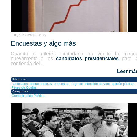
JUE, 19/06/2008 - 11:27
Encuestas y algo más
Cuando el interés ciudadano ha vuelto la mirad
nuevamente a los
candidatos presidenciales
para l
contienda del...
Leer má
Etiquetas:
candidatos
encuestadoras
encuestas
Fujimori
intención de voto
opinión pública
Pérez de Cuellar
Categorías:
Comunicación Política