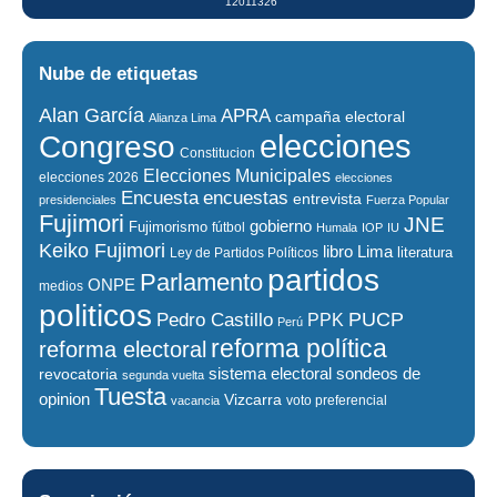
12011326
Nube de etiquetas
Alan García
APRA
campaña electoral
Alianza Lima
elecciones
Congreso
Constitucion
Elecciones Municipales
elecciones 2026
elecciones
encuestas
Encuesta
entrevista
presidenciales
Fuerza Popular
Fujimori
JNE
gobierno
Fujimorismo
fútbol
Humala
IOP
IU
Keiko Fujimori
libro
Lima
literatura
Ley de Partidos Políticos
partidos
Parlamento
ONPE
medios
politicos
PUCP
Pedro Castillo
PPK
Perú
reforma política
reforma electoral
sistema electoral
revocatoria
sondeos de
segunda vuelta
Tuesta
opinion
Vizcarra
voto preferencial
vacancia