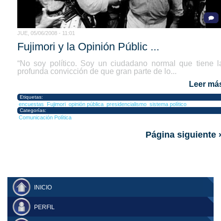
JUE, 05/06/2008 - 11:01
Fujimori y la Opinión Públic ...
“No soy político. Soy un ciudadano normal que tiene l
profunda convicción de que gran parte de lo...
Leer má
Etiquetas:
encuestas
Fujimori
opinión pública
presidencialismo
sistema político
Categorías:
Comunicación Política
Página siguiente 
INICIO
PERFIL