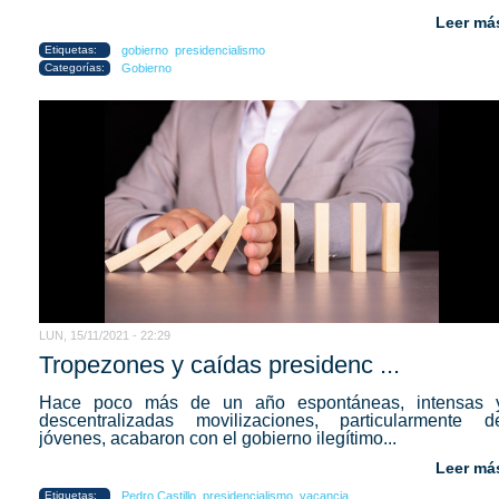
Leer má
Etiquetas:
gobierno
presidencialismo
Categorías:
Gobierno
LUN, 15/11/2021 - 22:29
Tropezones y caídas presidenc ...
Hace poco más de un año espontáneas, intensas 
descentralizadas movilizaciones, particularmente d
jóvenes, acabaron con el gobierno ilegítimo...
Leer má
Etiquetas:
Pedro Castillo
presidencialismo
vacancia