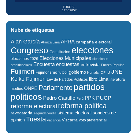
TODOS:
12009057
Nube de etiquetas
Alan García
APRA
campaña electoral
Alianza Lima
elecciones
Congreso
Constitucion
Elecciones Municipales
elecciones 2026
elecciones
encuestas
Encuesta
entrevista
presidenciales
Fuerza Popular
Fujimori
JNE
gobierno
Fujimorismo
fútbol
Humala
IOP
IU
Keiko Fujimori
libro
Lima
literatura
Ley de Partidos Políticos
partidos
Parlamento
ONPE
medios
politicos
PUCP
Pedro Castillo
PPK
Perú
reforma política
reforma electoral
sistema electoral
revocatoria
sondeos de
segunda vuelta
Tuesta
opinion
Vizcarra
voto preferencial
vacancia