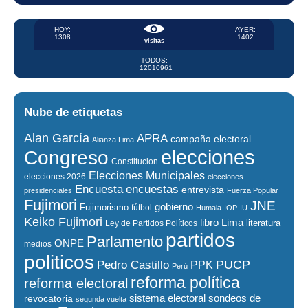
HOY:
AYER:
1308
1402
visitas
TODOS:
12010961
Nube de etiquetas
Alan García
APRA
campaña electoral
Alianza Lima
elecciones
Congreso
Constitucion
Elecciones Municipales
elecciones 2026
elecciones
encuestas
Encuesta
entrevista
presidenciales
Fuerza Popular
Fujimori
JNE
gobierno
Fujimorismo
fútbol
Humala
IOP
IU
Keiko Fujimori
libro
Lima
literatura
Ley de Partidos Políticos
partidos
Parlamento
ONPE
medios
politicos
PUCP
Pedro Castillo
PPK
Perú
reforma política
reforma electoral
sistema electoral
revocatoria
sondeos de
segunda vuelta