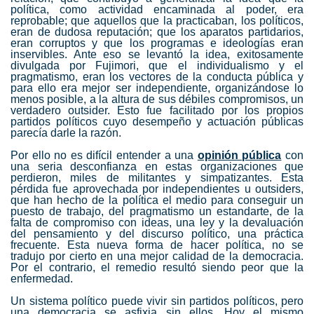
política, como actividad encaminada al poder, era
reprobable; que aquellos que la practicaban, los políticos,
eran de dudosa reputación; que los aparatos partidarios,
eran corruptos y que los programas e ideologías eran
inservibles. Ante eso se levantó la idea, exitosamente
divulgada por Fujimori, que el individualismo y el
pragmatismo, eran los vectores de la conducta pública y
para ello era mejor ser independiente, organizándose lo
menos posible, a la altura de sus débiles compromisos, un
verdadero outsider. Esto fue facilitado por los propios
partidos políticos cuyo desempeño y actuación públicas
parecía darle la razón.
Por ello no es difícil entender a una
opinión pública
con
una seria desconfianza en estas organizaciones que
perdieron, miles de militantes y simpatizantes. Esta
pérdida fue aprovechada por independientes u outsiders,
que han hecho de la política el medio para conseguir un
puesto de trabajo, del pragmatismo un estandarte, de la
falta de compromiso con ideas, una ley y la devaluación
del pensamiento y del discurso político, una práctica
frecuente. Esta nueva forma de hacer política, no se
tradujo por cierto en una mejor calidad de la democracia.
Por el contrario, el remedio resultó siendo peor que la
enfermedad.
Un sistema político puede vivir sin partidos políticos, pero
una democracia se asfixia sin ellos. Hoy el mismo