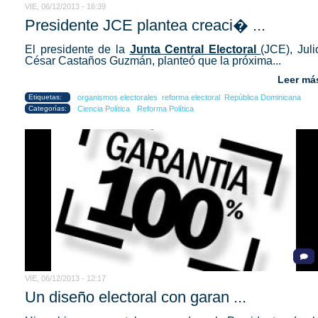
VIE, 06/12/2013 - 16:39
Presidente JCE plantea creaci� ...
El presidente de la
Junta Central Electoral
(JCE), Juli
César Castaños Guzmán, planteó que la próxima...
Leer má
Etiquetas:
organismos electorales
reforma electoral
República Dominicana
Categorías:
Ciencia Política
Reforma Política
VIE, 06/12/2013 - 12:17
Un diseño electoral con garan ...