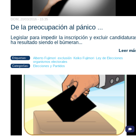
DOM, 20/03/2016 - 15:35
De la preocupación al pánico ...
Legislar para impedir la inscripción y excluir candidatura
ha resultado siendo el búmeran...
Leer má
Etiquetas:
Alberto Fujimori
exclusión
Keiko Fujimori
Ley de Elecciones
organismos electorales
Categorías:
Elecciones y Partidos