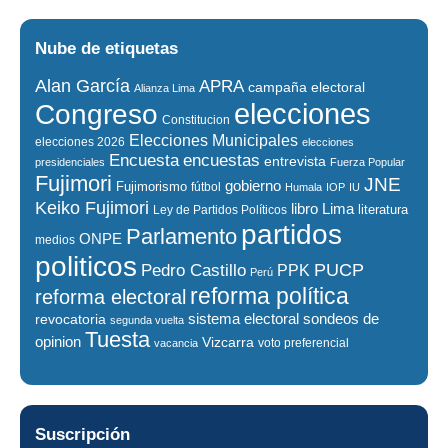
Nube de etiquetas
Alan García
APRA
campaña electoral
Alianza Lima
elecciones
Congreso
Constitucion
Elecciones Municipales
elecciones 2026
elecciones
encuestas
Encuesta
entrevista
presidenciales
Fuerza Popular
Fujimori
JNE
gobierno
Fujimorismo
fútbol
Humala
IOP
IU
Keiko Fujimori
libro
Lima
literatura
Ley de Partidos Políticos
partidos
Parlamento
ONPE
medios
politicos
PUCP
Pedro Castillo
PPK
Perú
reforma política
reforma electoral
sistema electoral
revocatoria
sondeos de
segunda vuelta
Tuesta
opinion
Vizcarra
voto preferencial
vacancia
Suscripción