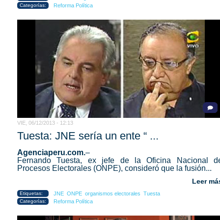
Categorías:
Reforma Política
VIE, 06/12/2013 - 12:13
Tuesta: JNE sería un ente “ ...
Agenciaperu.com.
–
Fernando Tuesta, ex jefe de la Oficina Nacional d
Procesos Electorales (ONPE), consideró que la fusión...
Leer má
Etiquetas:
JNE
ONPE
organismos electorales
Tuesta
Categorías:
Reforma Política