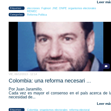
Leer má
Etiquetas:
elecciones
Fujimori
JNE
ONPE
organismos electorales
RENIEC
Categorías:
Reforma Política
VIE, 06/12/2013 - 12:14
Colombia: una reforma necesari ...
Por Juan Jaramillo.
Cada vez es mayor el consenso en el país acerca de l
necesidad de...
Leer má
Etiquetas:
Colombia
organismos electorales
reforma electoral