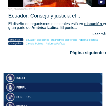
VIE, 08/02/2008 - 12:11
Ecuador: Consejo y justicia el ...
El diseño de organismos electorales está en
discusión
e
gran parte de
América
Latina
. El punto...
Leer má
Etiquetas:
Ecuador
elecciones
organismos electorales
reforma electoral
Categorías:
Ciencia Política
Reforma Política
Página siguiente 
INICIO
PERFIL
SONDEOS