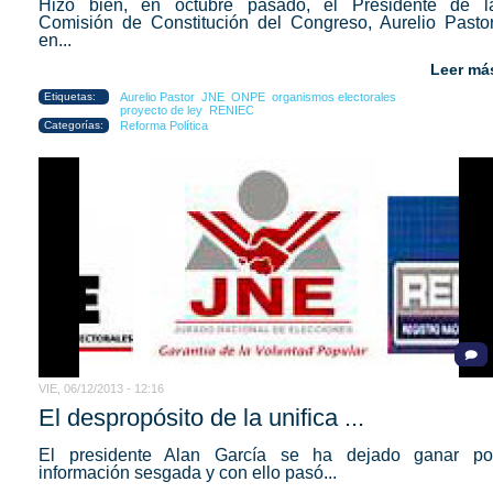
Hizo bien, en octubre pasado, el Presidente de l
Comisión de Constitución del Congreso, Aurelio Pastor
en...
Leer má
Etiquetas:
Aurelio Pastor
JNE
ONPE
organismos electorales
proyecto de ley
RENIEC
Categorías:
Reforma Política
VIE, 06/12/2013 - 12:16
El despropósito de la unifica ...
El presidente Alan García se ha dejado ganar po
información sesgada y con ello pasó...