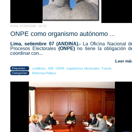
DOM, 07/09/2008 - 20:10
ONPE como organismo autónomo ...
Lima, setiembre 07 (ANDINA).-
La Oficina Nacional d
Procesos Electorales
(ONPE)
no tiene la obligación d
coordinar con...
Leer má
Etiquetas:
conflictos
JNE
ONPE
organismos electorales
Tuesta
Categorías:
Reforma Política