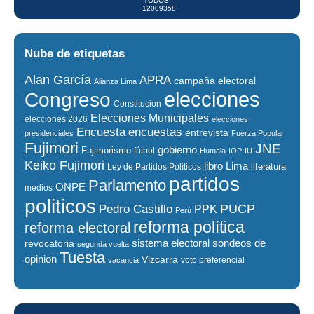
TODOS:
12009358
Nube de etiquetas
Alan García
APRA
campaña electoral
Alianza Lima
elecciones
Congreso
Constitucion
Elecciones Municipales
elecciones 2026
elecciones
encuestas
Encuesta
entrevista
presidenciales
Fuerza Popular
Fujimori
JNE
gobierno
Fujimorismo
fútbol
Humala
IOP
IU
Keiko Fujimori
libro
Lima
literatura
Ley de Partidos Políticos
partidos
Parlamento
ONPE
medios
politicos
PUCP
Pedro Castillo
PPK
Perú
reforma política
reforma electoral
sistema electoral
revocatoria
sondeos de
segunda vuelta
Tuesta
opinion
Vizcarra
voto preferencial
vacancia