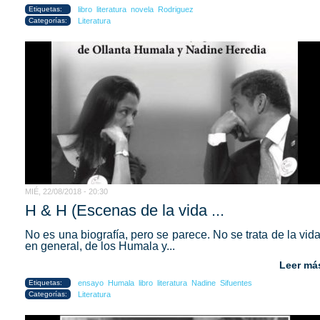
Etiquetas:
libro
literatura
novela
Rodriguez
Categorías:
Literatura
MIÉ, 22/08/2018 - 20:30
H & H (Escenas de la vida ...
No es una biografía, pero se parece. No se trata de la vida
en general, de los Humala y...
Leer má
Etiquetas:
ensayo
Humala
libro
literatura
Nadine
Sifuentes
Categorías:
Literatura