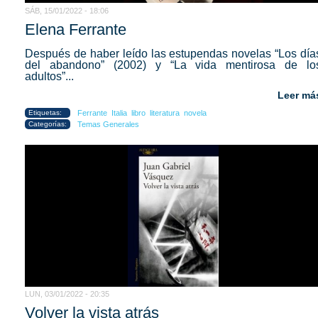
SÁB, 15/01/2022 - 18:06
Elena Ferrante
Después de haber leído las estupendas novelas “Los día
del abandono” (2002) y “La vida mentirosa de lo
adultos”...
Leer má
Etiquetas:
Ferrante
Italia
libro
literatura
novela
Categorías:
Temas Generales
LUN, 03/01/2022 - 20:35
Volver la vista atrás