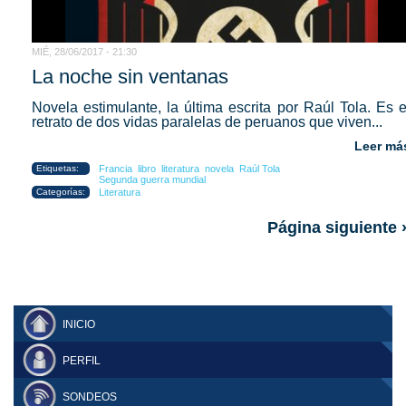
MIÉ, 28/06/2017 - 21:30
La noche sin ventanas
Novela estimulante, la última escrita por Raúl Tola. Es e
retrato de dos vidas paralelas de peruanos que viven...
Leer má
Etiquetas:
Francia
libro
literatura
novela
Raúl Tola
Segunda guerra mundial
Categorías:
Literatura
Página siguiente 
INICIO
PERFIL
SONDEOS