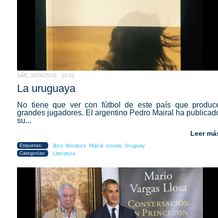
SÁB, 30/06/2018 - 16:31
La uruguaya
No tiene que ver con fútbol de este país que produc
grandes jugadores. El argentino Pedro Mairal ha publicad
su...
Leer má
Etiquetas:
libro
literatura
Mairal
novela
Uruguay
Categorías:
Literatura