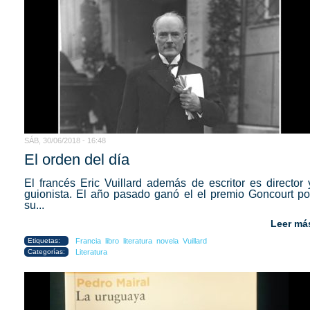
SÁB, 30/06/2018 - 16:48
El orden del día
El francés Eric Vuillard además de escritor es director 
guionista. El año pasado ganó el el premio Goncourt po
su...
Leer má
Etiquetas:
Francia
libro
literatura
novela
Vuillard
Categorías:
Literatura