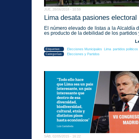
JUE, 28/06/2018 - 10:59
Lima desata pasiones electoral .
El número elevado de listas a la Alcaldía 
es producto de la debilidad de los partidos y
L
Etiquetas:
Elecciones Municipales
Lima
partidos politicos
Categorías:
Elecciones y Partidos
SÁB, 02/05/2015 - 16:22