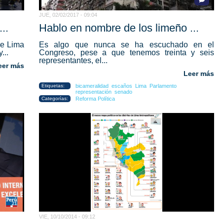
JUE, 02/02/2017 - 09:04
..
Hablo en nombre de los limeño ...
de Lima
Es algo que nunca se ha escuchado en el
...
Congreso, pese a que tenemos treinta y seis
representantes, el...
eer más
Leer más
Etiquetas:
bicameralidad
escaños
Lima
Parlamento
representación
senado
Categorías:
Reforma Política
VIE, 10/10/2014 - 09:12