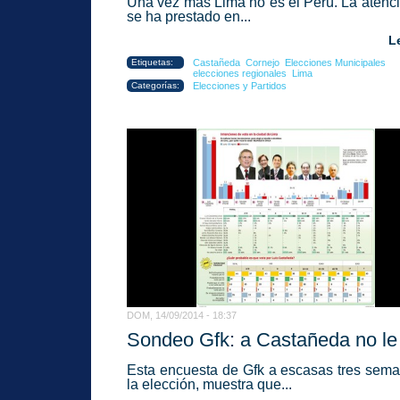
Una vez más Lima no es el Perú. La atenc
se ha prestado en...
L
Etiquetas:
Castañeda
Cornejo
Elecciones Municipales
elecciones regionales
Lima
Categorías:
Elecciones y Partidos
DOM, 14/09/2014 - 18:37
Sondeo Gfk: a Castañeda no le 
Esta encuesta de Gfk
a escasas tres sem
la elección, muestra que...