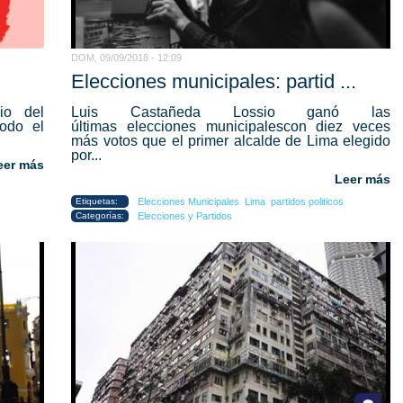
DOM, 09/09/2018 - 12:09
Elecciones municipales: partid ...
io del
Luis Castañeda Lossio ganó las
odo el
últimas elecciones municipalescon diez veces
más votos que el primer alcalde de Lima elegido
por...
eer más
Leer más
Etiquetas:
Elecciones Municipales
Lima
partidos politicos
Categorías:
Elecciones y Partidos