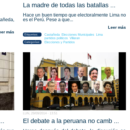
.
La madre de todas las batallas ...
Hace un buen tiempo que electoralmente
Lima no
tañeda,
es el Perú.
Pese a que...
Leer más
eer más
Etiquetas:
Castañeda
Elecciones Municipales
Lima
partidos politicos
Villaran
Categorías:
Elecciones y Partidos
LUN, 29/09/2014 - 13:51
..
El debate a la peruana no camb ...