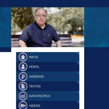
23-11-18 MAURICIO MALCA POPOVICH
FERNANDO TUESTA SUPLEMENTO
INICIO
DOMINGO
PERFIL
SONDEOS
TEXTOS
DATA POLÍTICA
VIDEOS