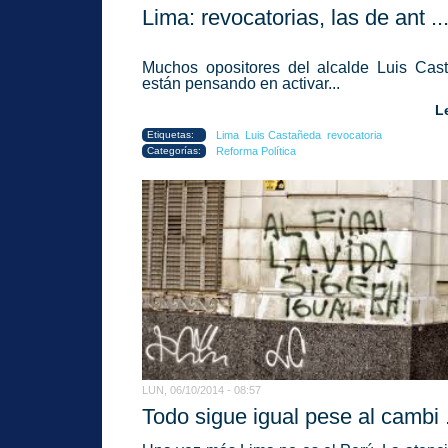
Lima: revocatorias, las de ant ..
Muchos opositores del alcalde Luis Cas
están pensando en activar...
L
Etiquetas:
Lima
Luis Castañeda
revocatoria
Categorías:
Reforma Política
LUN, 06/10/2014 - 08:57
Todo sigue igual pese al cambi .