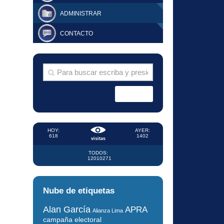
ADMINISTRAR
CONTACTO
HOY:
AYER:
618
1402
visitas
TODOS:
12010271
Nube de etiquetas
Alan García
APRA
Alianza Lima
campaña electoral