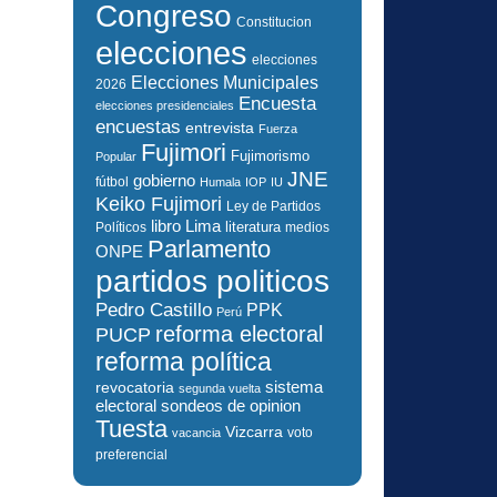
Congreso
Constitucion
elecciones
elecciones
Elecciones Municipales
2026
Encuesta
elecciones presidenciales
encuestas
entrevista
Fuerza
Fujimori
Fujimorismo
Popular
JNE
gobierno
fútbol
Humala
IOP
IU
Keiko Fujimori
Ley de Partidos
libro
Lima
literatura
Políticos
medios
Parlamento
ONPE
partidos politicos
Pedro Castillo
PPK
Perú
reforma electoral
PUCP
reforma política
sistema
revocatoria
segunda vuelta
electoral
sondeos de opinion
Tuesta
Vizcarra
voto
vacancia
preferencial