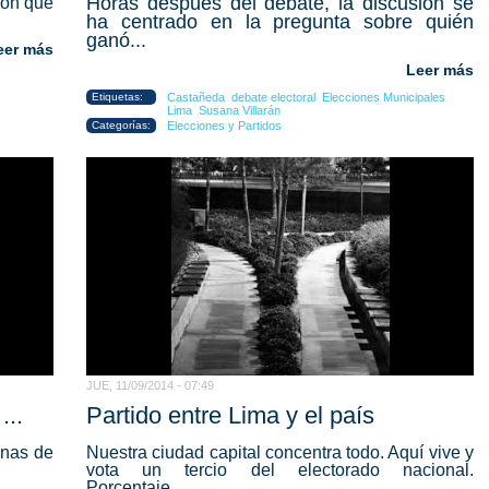
Horas después del debate, la discusión se
ión que
ha centrado en la pregunta sobre quién
ganó...
eer más
Leer más
Etiquetas:
Castañeda
debate electoral
Elecciones Municipales
Lima
Susana Villarán
Categorías:
Elecciones y Partidos
JUE, 11/09/2014 - 07:49
...
Partido entre Lima y el país
anas de
Nuestra ciudad capital concentra todo. Aquí vive y
vota un tercio del electorado nacional.
Porcentaje...