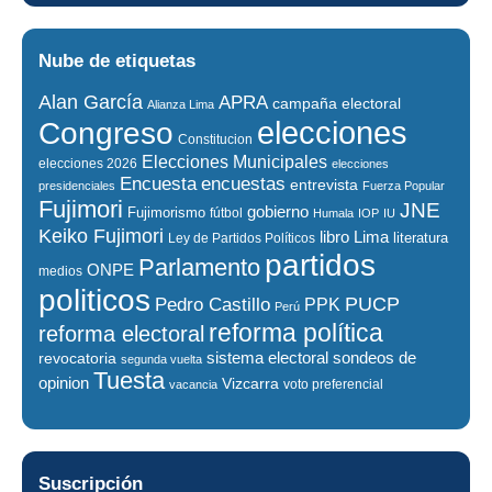
Nube de etiquetas
Alan García
APRA
campaña electoral
Alianza Lima
elecciones
Congreso
Constitucion
Elecciones Municipales
elecciones 2026
elecciones
encuestas
Encuesta
entrevista
presidenciales
Fuerza Popular
Fujimori
JNE
gobierno
Fujimorismo
fútbol
Humala
IOP
IU
Keiko Fujimori
libro
Lima
literatura
Ley de Partidos Políticos
partidos
Parlamento
ONPE
medios
politicos
PUCP
Pedro Castillo
PPK
Perú
reforma política
reforma electoral
sistema electoral
revocatoria
sondeos de
segunda vuelta
Tuesta
opinion
Vizcarra
voto preferencial
vacancia
Suscripción