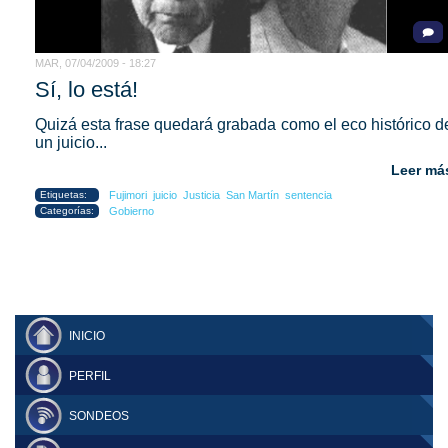
MAR, 07/04/2009 - 18:27
Sí, lo está!
Quizá esta frase quedará grabada como el eco histórico d
un juicio...
Leer má
Etiquetas:
Fujimori
juicio
Justicia
San Martín
sentencia
Categorías:
Gobierno
INICIO
PERFIL
SONDEOS