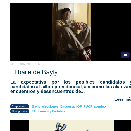
MIÉ, 03/02/2010 - 16:32
El baile de Bayly
La expectativa por los posibles candidatos 
candidatas al sillón presidencial, así como las alianzas
encuentros y desencuentros de...
Leer má
Etiquetas:
Bayly
elecciones
Encuesta
IOP
PUCP
sondeo
Categorías:
Elecciones y Partidos