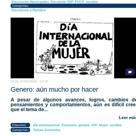
Elecciones Municipales
Encuesta
IOP
PUCP
sondeo
Categorías:
Elecciones y Partidos
DOM, 07/03/2010 - 10:15
Genero: aún mucho por hacer
A pesar de algunos avances, logros, cambios d
pensamientos y comportamientos, aún es difícil cree
que el tema de...
Leer má
Etiquetas:
día internacional
Encuesta
genero
IOP
Mujer
sondeo
Categorías:
Temas Generales