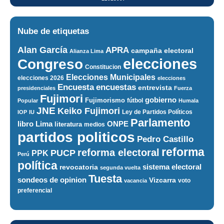
Nube de etiquetas
Alan García
APRA
campaña electoral
Alianza Lima
elecciones
Congreso
Constitucion
Elecciones Municipales
elecciones 2026
elecciones
encuestas
Encuesta
entrevista
presidenciales
Fuerza
Fujimori
gobierno
Fujimorismo
fútbol
Popular
Humala
JNE
Keiko Fujimori
Ley de Partidos Políticos
IOP
IU
Parlamento
ONPE
libro
Lima
literatura
medios
partidos politicos
Pedro Castillo
reforma
reforma electoral
PUCP
PPK
Perú
política
sistema electoral
revocatoria
segunda vuelta
Tuesta
sondeos de opinion
Vizcarra
voto
vacancia
preferencial