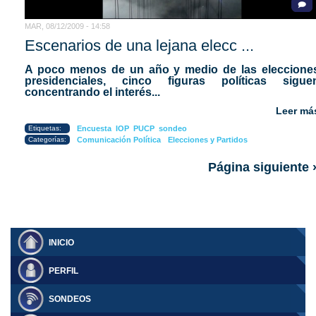
MAR, 08/12/2009 - 14:58
Escenarios de una lejana elecc ...
A poco menos de un año y medio de las eleccione
presidenciales, cinco figuras políticas sigue
concentrando el interés...
Leer má
Etiquetas:
Encuesta
IOP
PUCP
sondeo
Categorías:
Comunicación Política
Elecciones y Partidos
Página siguiente 
INICIO
PERFIL
SONDEOS