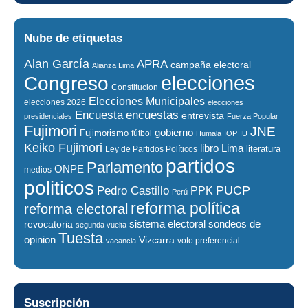
Nube de etiquetas
Alan García
APRA
campaña electoral
Alianza Lima
elecciones
Congreso
Constitucion
Elecciones Municipales
elecciones 2026
elecciones
encuestas
Encuesta
entrevista
presidenciales
Fuerza Popular
Fujimori
JNE
gobierno
Fujimorismo
fútbol
Humala
IOP
IU
Keiko Fujimori
libro
Lima
literatura
Ley de Partidos Políticos
partidos
Parlamento
ONPE
medios
politicos
PUCP
Pedro Castillo
PPK
Perú
reforma política
reforma electoral
sistema electoral
revocatoria
sondeos de
segunda vuelta
Tuesta
opinion
Vizcarra
voto preferencial
vacancia
Suscripción