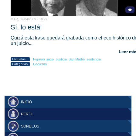
MAR, 07/04/2009 - 18:27
Sí, lo está!
Quizá esta frase quedará grabada como el eco histórico d
un juicio...
Leer má
Etiquetas:
Fujimori
juicio
Justicia
San Martín
sentencia
Categorías:
Gobierno
INICIO
PERFIL
SONDEOS