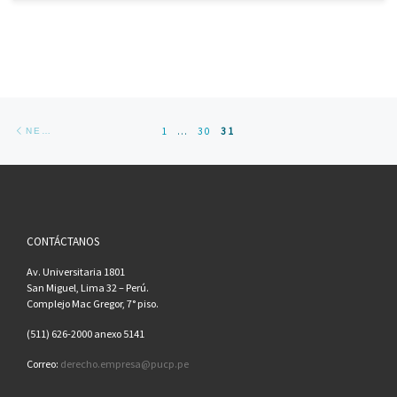
Posts navigation
Newer posts
1
…
30
31
NEWER POSTS
CONTÁCTANOS
Av. Universitaria 1801
San Miguel, Lima 32 – Perú.
Complejo Mac Gregor, 7° piso.
(511) 626-2000 anexo 5141
Correo:
derecho.empresa@pucp.pe