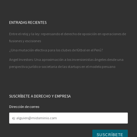
ENTRADAS RECIENTES
Entre el reloj y la ley: repensando el derecho de oposición en operaciones de
fusiones y escisiones
¿Una mutación efectiva para los clubes de fútbol en el Perú?
Angel Investors: Una aproximación a los inversionistas ángeles desde una
perspectiva jurídico-societaria de las startups en el modelo peruano
SUSCRÍBETE A DERECHO Y EMPRESA
Dirección de correo
Dirección
de
correo