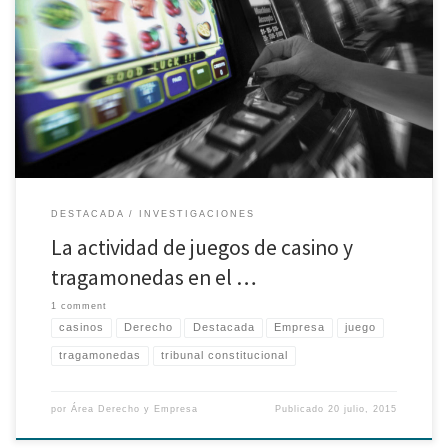
Jhon Chávez Ramos Alumno de la Maestría en Derecho de la Empresa En
julio del año 1999, a través de la Ley N° 27153 se dispuso una regulación
unitaria para la actividad de juegos de casino y máquinas tragamonedas
en nuestro país, cuya explotación se permite de manera excepcional como
[…]
DESTACADA
INVESTIGACIONES
La actividad de juegos de casino y
tragamonedas en el …
1 comment
casinos
Derecho
Destacada
Empresa
juego
tragamonedas
tribunal constitucional
por
Área Derecho y Empresa
Publicado
20 julio, 2015