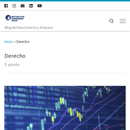
Search
Blog del Área Derecho y Empresa
Inicio
»
Derecho
Derecho
3 posts
El Mercado Alternativo de Valores (MAV) fue creado en junio del 2012 como
un segmento del mercado de valores dirigido a pequeñas y medianas
empresas peruanas, para la realización de ofertas públicas primarias y
secundarias de acciones representativas de capital social y valores