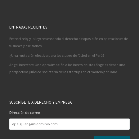
ENTRADAS RECIENTES
Entre el reloj y la ley: repensando el derecho de oposición en operaciones de
fusiones y escisiones
¿Una mutación efectiva para los clubes de fútbol en el Perú?
Angel Investors: Una aproximación a los inversionistas ángeles desde una
perspectiva jurídico-societaria de las startups en el modelo peruano
SUSCRÍBETE A DERECHO Y EMPRESA
Dirección de correo
Dirección
de
correo