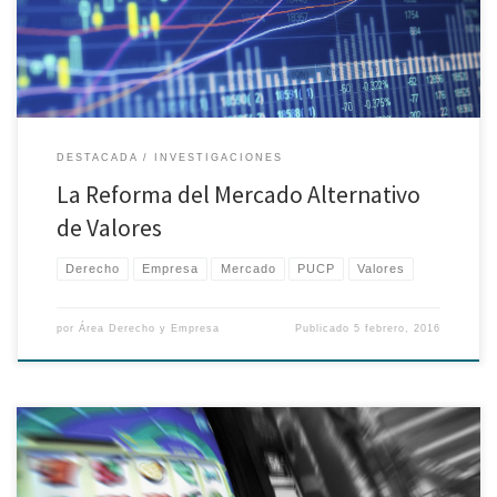
representativos de deuda, con requisitos menores. Los […]
DESTACADA
INVESTIGACIONES
La Reforma del Mercado Alternativo
de Valores
Derecho
Empresa
Mercado
PUCP
Valores
por
Área Derecho y Empresa
Publicado
5 febrero, 2016