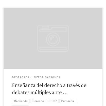
Compartimos con ustedes un artículo escrito por el Licenciado Luis Durán
Rojo donde habla sobre lo que será la “Segunda Contienda Tributaria de
Estudiantes de Derecho PUCP”, la cual es una iniciativa académica donde
los alumnos de Derecho de la Pontificia Universidad Católica del Perú,
guiados por tutores invitados, debaten […]
DESTACADA
INVESTIGACIONES
Enseñanza del derecho a través de
debates múltiples ante …
Contienda
Derecho
PUCP
Puntoedu