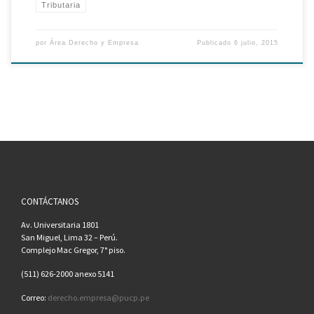
Tributaria
por
Área Derecho y Empresa
Publicado
6 julio, 2015
CONTÁCTANOS
Av. Universitaria 1801
San Miguel, Lima 32 – Perú.
Complejo Mac Gregor, 7° piso.
(511) 626-2000 anexo 5141
Correo:
derecho.empresa@pucp.pe