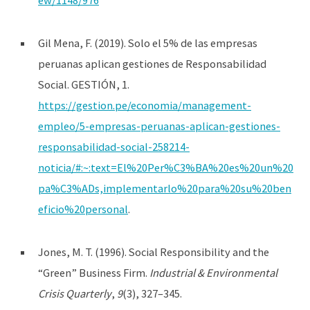
ew/1148/976
Gil Mena, F. (2019). Solo el 5% de las empresas
peruanas aplican gestiones de Responsabilidad
Social. GESTIÓN, 1.
https://gestion.pe/economia/management-
empleo/5-empresas-peruanas-aplican-gestiones-
responsabilidad-social-258214-
noticia/#:~:text=El%20Per%C3%BA%20es%20un%20
pa%C3%ADs,implementarlo%20para%20su%20ben
eficio%20personal
.
Jones, M. T. (1996). Social Responsibility and the
“Green” Business Firm.
Industrial & Environmental
Crisis Quarterly
,
9
(3), 327–345.