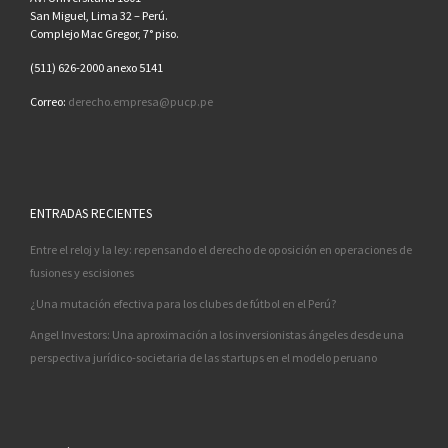
San Miguel, Lima 32 – Perú.
Complejo Mac Gregor, 7° piso.
(511) 626-2000 anexo 5141
Correo:
derecho.empresa@pucp.pe
ENTRADAS RECIENTES
Entre el reloj y la ley: repensando el derecho de oposición en operaciones de
fusiones y escisiones
¿Una mutación efectiva para los clubes de fútbol en el Perú?
Angel Investors: Una aproximación a los inversionistas ángeles desde una
perspectiva jurídico-societaria de las startups en el modelo peruano