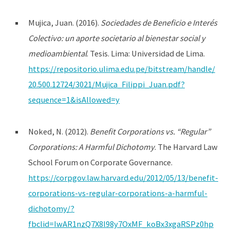
Mujica, Juan. (2016).
Sociedades de Beneficio e Interés
Colectivo: un aporte societario al bienestar social y
medioambiental
. Tesis. Lima: Universidad de Lima.
https://repositorio.ulima.edu.pe/bitstream/handle/
20.500.12724/3021/Mujica_Filippi_Juan.pdf?
sequence=1&isAllowed=y
Noked, N. (2012).
Benefit Corporations vs. “Regular”
Corporations: A Harmful Dichotomy
. The Harvard Law
School Forum on Corporate Governance.
https://corpgov.law.harvard.edu/2012/05/13/benefit-
corporations-vs-regular-corporations-a-harmful-
dichotomy/?
fbclid=IwAR1nzQ7X8l98y7OxMF_koBx3xgaRSPz0hp