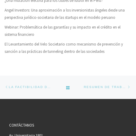
¿Una mutación efectiva para los clubes de fútbol en el Perú?
Angel Investors: Una aproximación a los inversionistas ángeles desde una
perspectiva jurídico-societaria de las startups en el modelo peruano
Webinar: Problemática de las garantías y su impacto en el crédito en el
sistema financiero
El Levantamiento del Velo Societario como mecanismo de prevención y
sanción a las prácticas de tunneling dentro de las sociedades
Navegador de artículos
Previous post
Ne
BACK TO POST LIST
LA FACTIBILIDAD DEL LEVANTAMIENTO DEL VELO SOCIETARIO ANTE CONVENIOS DE ACCIONISTAS ANTIJURÍDICOS
RESUMEN DE TRABAJO DE INVESTIGACIÓN: SOCIEDAD POR ACCIONES CERRADA SIMPLIFICADA (SACS) ¿TRASPLANTE NORMATIVO O MAQUILLAJE LEGISLATIVO?
CONTÁCTANOS
Av. Universitaria 1801