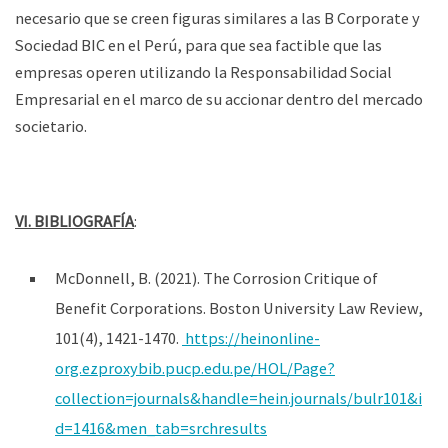
necesario que se creen figuras similares a las B Corporate y
Sociedad BIC en el Perú, para que sea factible que las
empresas operen utilizando la Responsabilidad Social
Empresarial en el marco de su accionar dentro del mercado
societario.
VI. BIBLIOGRAFÍA
:
McDonnell, B. (2021). The Corrosion Critique of
Benefit Corporations. Boston University Law Review,
101(4), 1421-1470.
https://heinonline-
org.ezproxybib.pucp.edu.pe/HOL/Page?
collection=journals&handle=hein.journals/bulr101&i
d=1416&men_tab=srchresults